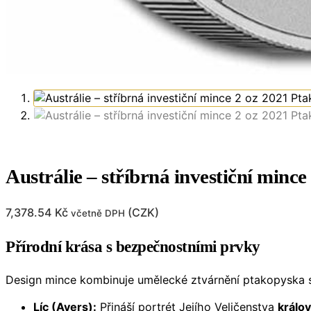
Austrálie – stříbrná investiční minc
7,378.54
Kč
(
CZK
)
včetně DPH
Přírodní krása s bezpečnostními prvky
Design mince kombinuje umělecké ztvárnění ptakopyska s
Líc (Avers):
Přináší portrét Jejího Veličenstva
králov