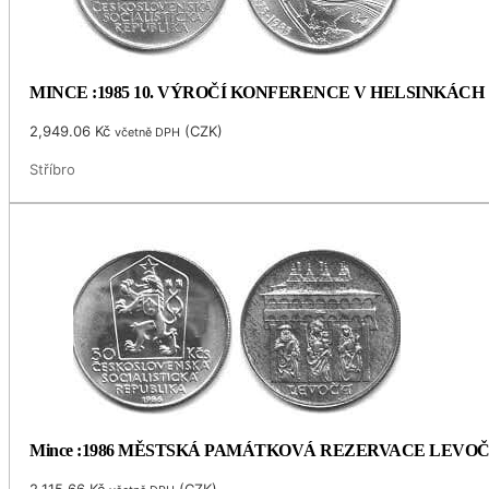
MINCE :1985 10. VÝROČÍ KONFERENCE V HELSINKÁCH
2,949.06
Kč
(
CZK
)
včetně DPH
Stříbro
Mince :1986 MĚSTSKÁ PAMÁTKOVÁ REZERVACE LEVO
2,115.66
Kč
(
CZK
)