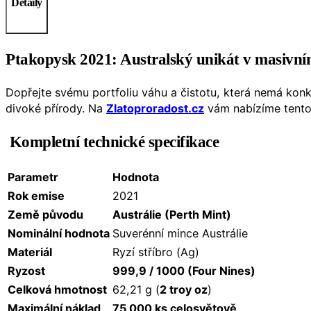
Detaily
Ptakopysk 2021: Australský unikát v masivní
Dopřejte svému portfoliu váhu a čistotu, která nemá kon
divoké přírody. Na
Zlatoproradost.cz
vám nabízíme tento 
Kompletní technické specifikace
Parametr
Hodnota
Rok emise
2021
Země původu
Austrálie (Perth Mint)
Nominální hodnota
Suverénní mince Austrálie
Materiál
Ryzí stříbro (Ag)
Ryzost
999,9 / 1000 (Four Nines)
Celková hmotnost
62,21 g (
2 troy oz
)
Maximální náklad
75 000 ks celosvětově