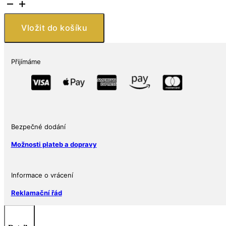
–
stříbrná
investiční
Vložit do košíku
mince
2
oz
Přijímáme
2021
Ptakopysk
(Platypus)
Ag
999.9
Perth
Bezpečné dodání
Mint
Možnosti plateb a dopravy
množství
Informace o vrácení
Reklamační řád