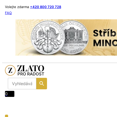
Volejte zdarma
+420 800 720 728
FAQ
0