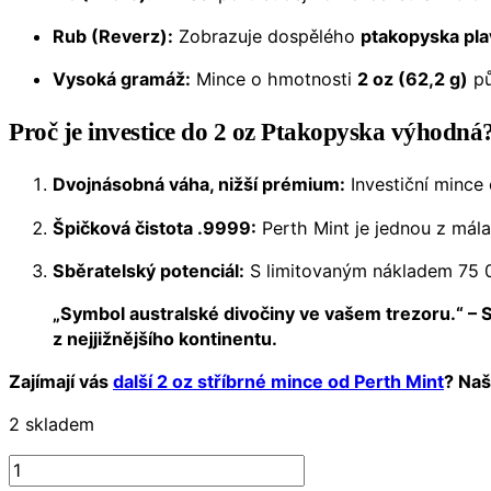
Rub (Reverz):
Zobrazuje dospělého
ptakopyska pla
Vysoká gramáž:
Mince o hmotnosti
2 oz (62,2 g)
pů
Proč je investice do 2 oz Ptakopyska výhodná
Dvojnásobná váha, nižší prémium:
Investiční mince 
Špičková čistota .9999:
Perth Mint je jednou z mála
Sběratelský potenciál:
S limitovaným nákladem 75 000
„Symbol australské divočiny ve vašem trezoru.“ – S
z nejjižnějšího kontinentu.
Zajímají vás
další 2 oz stříbrné mince od Perth Mint
? Naš
2 skladem
Austrálie