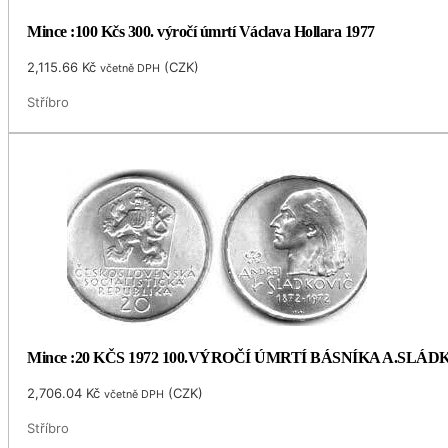
Mince :100 Kčs 300. výročí úmrtí Václava Hollara 1977
2,115.66
Kč
(
CZK
)
včetně DPH
Stříbro
Mince :20 KČS 1972 100.VÝROČÍ ÚMRTÍ BÁSNÍKA A.SLÁ
2,706.04
Kč
(
CZK
)
včetně DPH
Stříbro