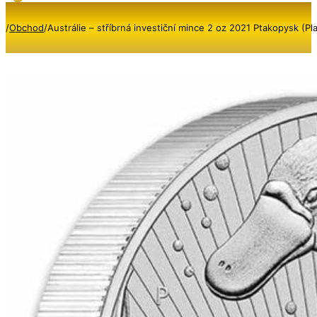
/
Obchod
/
Austrálie – stříbrná investiční mince 2 oz 2021 Ptakopysk (P