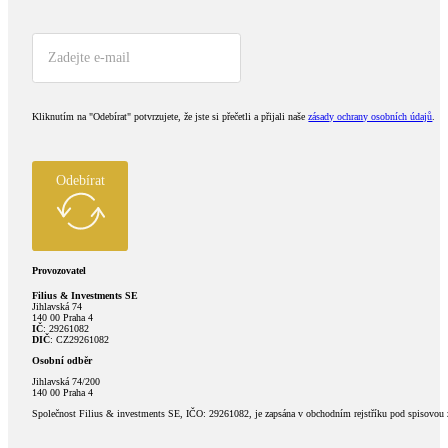
Kliknutím na "Odebírat" potvrzujete, že jste si přečetli a přijali naše
zásady ochrany osobních údajů
.
Odebírat
Provozovatel
Filius & Investments SE
Jihlavská 74
140 00 Praha 4
IČ
: 29261082
DIČ
: CZ29261082
Osobní odběr
Jihlavská 74/200
140 00 Praha 4
Společnost Filius & investments SE, IČO: 29261082, je zapsána v obchodním rejstříku pod spisovou