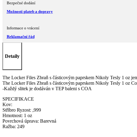
Bezpečné dodání
Možnosti plateb a dopravy
Informace o vrácení
Reklamační řád
Detaily
The Locker Files Zbraň s částicovým paprskem Nikoly Tesly 1 oz jemn
The Locker Files Zbraň s částicovým paprskem Nikoly Tesly 1 oz Col
-Každý slitek je dodáván v TEP baleni s COA
SPECIFIKACE
Kov:
Stříbro Ryzost: ,999
Hmotnost: 1 oz
Povrchová úprava: Barevná
Ražba: 249