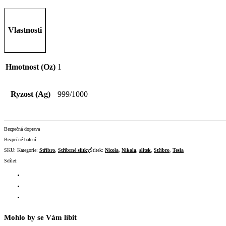
Vlastnosti
Hmotnost (Oz)
1
Ryzost (Ag)
999/1000
Bezpečná doprava
Bezpečné balení
SKU:
Kategorie:
Stříbro
,
Stříbrné slitky
Štítek:
Nicola
,
Nikola
,
slitek
,
Stříbro
,
Tesla
Sdílet:
Mohlo by se Vám líbit