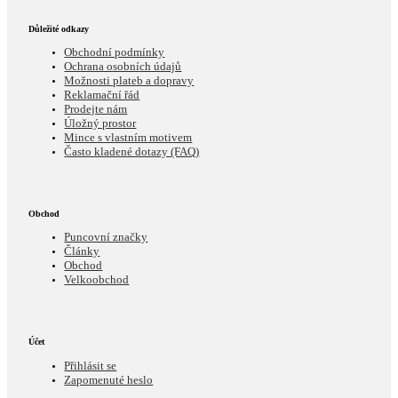
Důležité odkazy
Obchodní podmínky
Ochrana osobních údajů
Možnosti plateb a dopravy
Reklamační řád
Prodejte nám
Úložný prostor
Mince s vlastním motivem
Často kladené dotazy (FAQ)
Obchod
Puncovní značky
Články
Obchod
Velkoobchod
Účet
Přihlásit se
Zapomenuté heslo