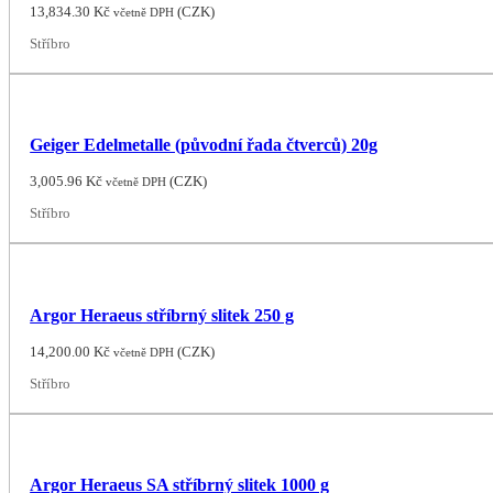
13,834.30
Kč
(
CZK
)
včetně DPH
Stříbro
Geiger Edelmetalle (původní řada čtverců) 20g
3,005.96
Kč
(
CZK
)
včetně DPH
Stříbro
Argor Heraeus stříbrný slitek 250 g
14,200.00
Kč
(
CZK
)
včetně DPH
Stříbro
Argor Heraeus SA stříbrný slitek 1000 g