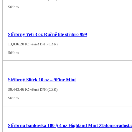
Stříbro
Stříbrný Yeti 3 oz Ručně lité stříbro 999
13,036.20
Kč
(
CZK
)
včetně DPH
Stříbro
Stříbrný Slitek 10 oz – 9Fine Mint
30,443.46
Kč
(
CZK
)
včetně DPH
Stříbro
Stříbrná bankovka 100 $ 4 oz Highland Mint Zlatoproradost.