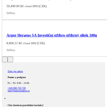
50,499.00
Kč
(
CZK
)
včetně DPH
Stříbro
Argor Heraeus SA Investiční stříbro stříbrný slitek 100g
8,868.21
Kč
(
CZK
)
včetně DPH
Stříbro
Zlato pro radost
Pomoc a podpora
Po – Pá: 9:00 – 14:00
+420 800 720 728
info@zlatoproradost.cz
Chci dostávat pravidelné novinky!​