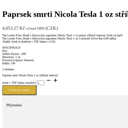
Paprsek smrti Nicola Tesla 1 oz stř
4,053.27
Kč
(
CZK
)
včetně DPH
The Locker Files Zbraň s částicovým paprskem Nikoly Tesly 1 oz jemný stříbrný barevný slitek na kartě
The Locker Files Zbraň s částicovým paprskem Nikoly Tesly 1 oz Colorized Silver Bar (249 ražba)
-Každý slitek je dodáván v TEP baleni s COA
SPECIFIKACE
Kov:
Stříbro Ryzost: ,999
Hmotnost: 1 oz
Povrchová úprava: Barevná
Ražba: 249
2 skladem
Paprsek smrti Nicola Tesla 1 oz stříbrný barevný
slitek v TEP baleni množství
Vložit do košíku
Přijímáme