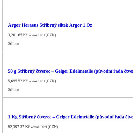
Argor Heraeus Stříbrný slitek Argor 1 Oz
3,201.65
Kč
(
CZK
)
včetně DPH
Stříbro
50 g Stříbrný čtverec – Geiger Edelmetalle (původní řada čtve
5,695.52
Kč
(
CZK
)
včetně DPH
Stříbro
1 Kg Stříbrný čtverec – Geiger Edelmetalle (původní řada čtv
92,397.37
Kč
(
CZK
)
včetně DPH