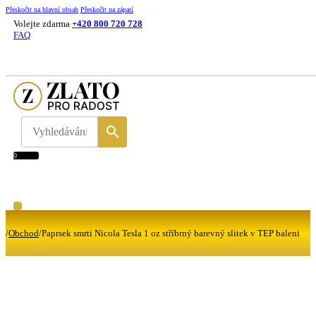
Přeskočit na hlavní obsah
Přeskočit na zápatí
Volejte zdarma
+420 800 720 728
FAQ
0
/
Obchod
/
Paprsek smrti Nicola Tesla 1 oz stříbrný barevný slitek v TEP baleni