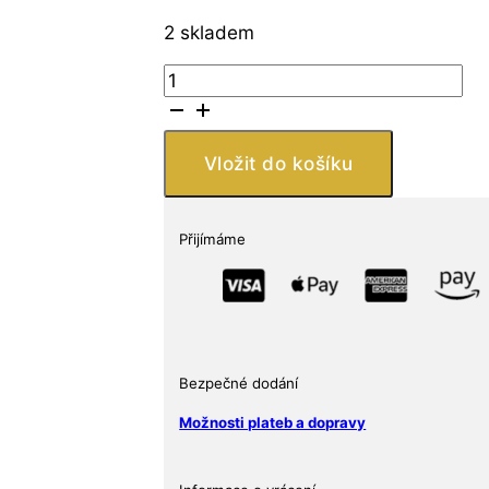
2 skladem
Otevření
Obecního
domu
v
Vložit do košíku
Praze
100.
výročí
Přijímáme
2012
Standard
množství
Bezpečné dodání
Možnosti plateb a dopravy