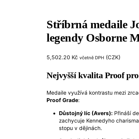
Stříbrná medaile J
legendy Osborne M
5,502.20
Kč
(
CZK
)
včetně DPH
Nejvyšší kvalita Proof pro
Medaile využívá kontrastu mezi zrca
Proof Grade
:
Důstojný líc (Avers):
Přináší de
zachycuje Kennedyho charismat
stopu v dějinách.