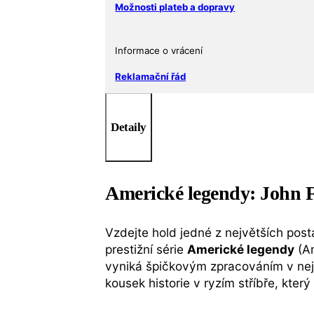
Možnosti plateb a dopravy
množství
Informace o vrácení
Reklamační řád
Detaily
Americké legendy: John F
Vzdejte hold jedné z největších posta
prestižní série
Americké legendy
(Am
vyniká špičkovým zpracováním v nej
kousek historie v ryzím stříbře, kte