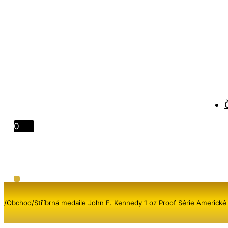
0
/
Obchod
/
Stříbrná medaile John F. Kennedy 1 oz Proof Série Americk