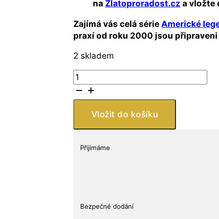
na
Zlatoproradost.cz
a vložte 
Zajímá vás celá série
Americké leg
praxí od roku 2000 jsou připraveni 
2 skladem
Stříbrná
medaile
John
F.
Vložit do košíku
Kennedy
1
oz
Přijímáme
Proof
Série
Americké
legendy
Osborne
Bezpečné dodání
Mint