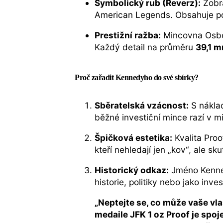
Symbolický rub (Reverz):
Zobra
American Legends. Obsahuje po
Prestižní ražba:
Mincovna Osborn
Každý detail na průměru
39,1 
Proč zařadit Kennedyho do své sbírky?
Sběratelská vzácnost:
S nákl
běžné investiční mince razí v m
Špičková estetika:
Kvalita Proo
kteří nehledají jen „kov“, ale 
Historický odkaz:
Jméno Kenned
historie, politiky nebo jako inve
„Neptejte se, co může vaše vlas
medaile JFK 1 oz Proof je spoj