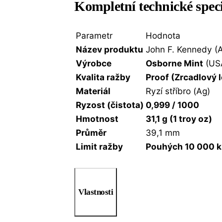
Kompletní technické spec
Parametr
Hodnota
Název produktu
John F. Kennedy (
Výrobce
Osborne Mint
(US
Kvalita ražby
Proof (Zrcadlový 
Materiál
Ryzí stříbro (Ag)
Ryzost (čistota)
0,999 / 1000
Hmotnost
31,1 g (1 troy oz)
Průměr
39,1 mm
Limit ražby
Pouhých 10 000 ks
Vlastnosti