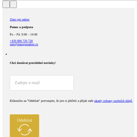
Zlato pro radost
Pomoc a podpora
Po – Pá: 9:00 – 14:00
+420 800 720 728
info@zlatoproradost.cz
Chci dostávat pravidelné novinky!​
Kliknutím na "Odebírat" potvrzujete, že jste si přečetli a přijali naše
zásady ochrany osobních údajů
.
Odebírat