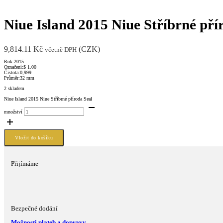
Niue Island 2015 Niue Stříbrné pří
9,814.11
Kč
(
CZK
)
včetně DPH
Rok:2015
Označení:$ 1.00
Čistota:0,999
Průměr:32 mm
2 skladem
Niue Island 2015 Niue Stříbrné příroda Seal
množství
Vložit do košíku
Přijímáme
Bezpečné dodání
Možnosti plateb a dopravy