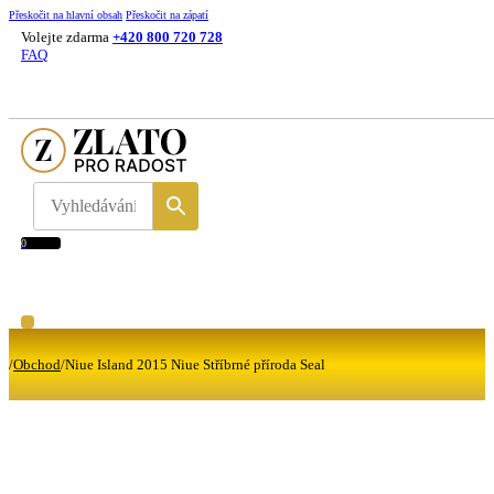
Přeskočit na hlavní obsah
Přeskočit na zápatí
Volejte zdarma
+420 800 720 728
FAQ
0
/
Obchod
/
Niue Island 2015 Niue Stříbrné příroda Seal