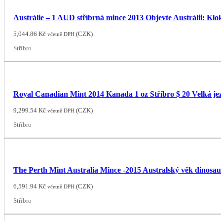
Austrálie – 1 AUD stříbrná mince 2013 Objevte Austrálii: Klo
5,044.86
Kč
(
CZK
)
včetně DPH
Stříbro
Royal Canadian Mint 2014 Kanada 1 oz Stříbro $ 20 Velká je
9,299.54
Kč
(
CZK
)
včetně DPH
Stříbro
The Perth Mint Australia Mince -2015 Australský věk dinosau
6,591.94
Kč
(
CZK
)
včetně DPH
Stříbro