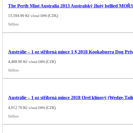
The Perth Mint Australia 2013 Australský žlutý bellied M
15,594.90
Kč
(
CZK
)
včetně DPH
Stříbro
Austrálie – 1 oz stříbrná mince 1 $ 2018 Kookaburra Dog Pr
4,488.00
Kč
(
CZK
)
včetně DPH
Stříbro
Austrálie – 1 oz stříbrná mince 2018 Orel klínový (Wedge-Tai
4,912.70
Kč
(
CZK
)
včetně DPH
Stříbro