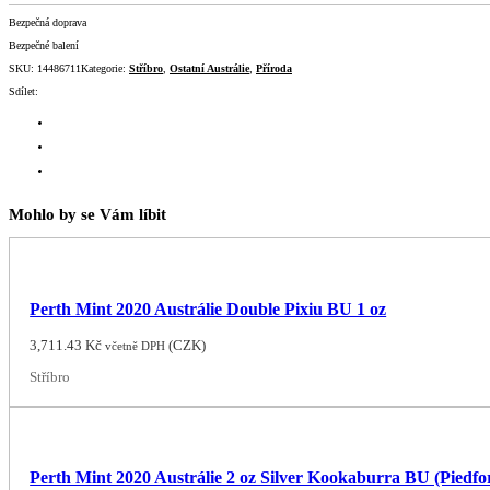
Bezpečná doprava
Bezpečné balení
SKU:
14486711
Kategorie:
Stříbro
,
Ostatní Austrálie
,
Příroda
Sdílet:
Mohlo by se Vám líbit
Perth Mint 2020 Austrálie Double Pixiu BU 1 oz
3,711.43
Kč
(
CZK
)
včetně DPH
Stříbro
Perth Mint 2020 Austrálie 2 oz Silver Kookaburra BU (Piedfo