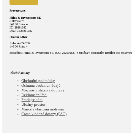
Provozovatel
Filius & Investments SE
Jihlavská 74
140 00 Praha 4
IČ
: 29261082
DIČ
: CZ29261082
Osobní odběr
Jihlavská 74/200
140 00 Praha 4
Společnost Filius & investments SE, IČO: 29261082, je zapsána v obchodním rejstříku pod spisovou
Důležité odkazy
Obchodní podmínky
Ochrana osobních údajů
Možnosti plateb a dopravy
Reklamační řád
Prodejte nám
Úložný prostor
Mince s vlastním motivem
Často kladené dotazy (FAQ)