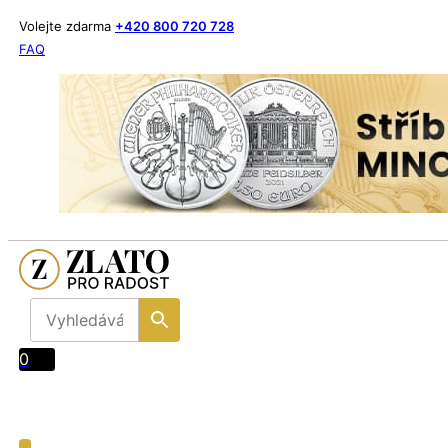
Volejte zdarma
+420 800 720 728
FAQ
0