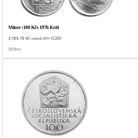
Mince :100 Kčs 1976 Král
2,184.78
Kč
(
CZK
)
včetně DPH
Stříbro