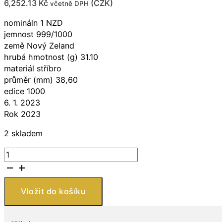
6,252.13
Kč
(
CZK
)
včetně DPH
nomináln 1 NZD
jemnost 999/1000
země Nový Zeland
hrubá hmotnost (g) 31.10
materiál stříbro
průměr (mm) 38,60
edice 1000
6. 1. 2023
Rok 2023
2 skladem
New
Zealand
Mint
Stříbrná
Vložit do košíku
mince
Létající
liška