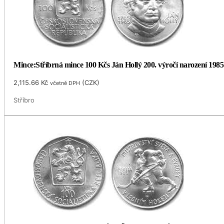
Mince:Stříbrná mince 100 Kčs Ján Hollý 200. výročí narození 1985
2,115.66
Kč
(
CZK
)
včetně DPH
Stříbro