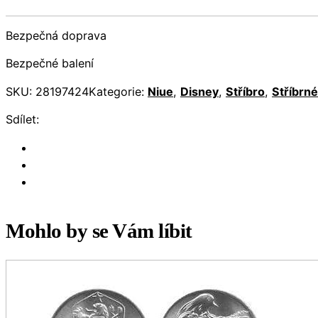
Bezpečná doprava
Bezpečné balení
SKU:
28197424
Kategorie:
Niue
,
Disney
,
Stříbro
,
Stříbrn
Sdílet:
Mohlo by se Vám líbit