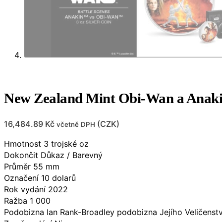
New Zealand Mint Obi-Wan a Anaki
16,484.89
Kč
(
CZK
)
včetně DPH
Hmotnost 3 trojské oz
Dokončit Důkaz / Barevný
Průměr 55 mm
Označení 10 dolarů
Rok vydání 2022
Ražba 1 000
Podobizna Ian Rank-Broadley podobizna Jejího Veličenstva