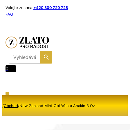
Volejte zdarma
+420 800 720 728
FAQ
0
/
Obchod
/
New Zealand Mint Obi-Wan a Anakin 3 Oz