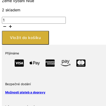
Země vydání Niue
2 skladem
New
Zealand
Mint
Obi-
Vložit do košíku
Wan
a
Anakin
Přijímáme
3
Oz
množství
Bezpečné dodání
Možnosti plateb a dopravy