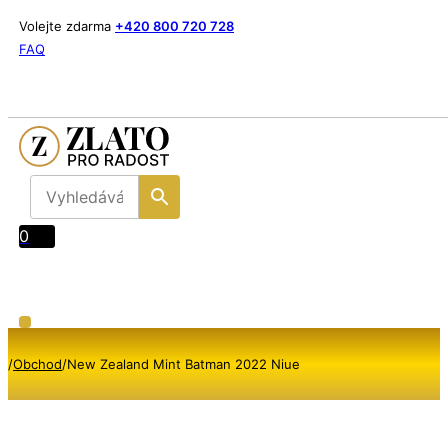
Volejte zdarma
+420 800 720 728
FAQ
0
/
Obchod
/
New Zealand Mint Batman 2022 Niue