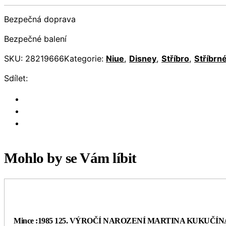
Bezpečná doprava
Bezpečné balení
SKU:
28219666
Kategorie:
Niue
,
Disney
,
Stříbro
,
Stříbrn
Sdílet:
Mohlo by se Vám líbit
Mince :1985 125. VÝROČÍ NAROZENÍ MARTINA KUKUČÍN