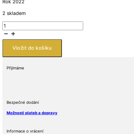
Rok 2022
2 skladem
New
Zealand
Mint
Batman
Vložit do košíku
2022
Niue
množství
Přijímáme
Bezpečné dodání
Možnosti plateb a dopravy
Informace o vrácení