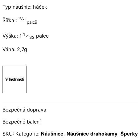
Typ náušnic: háček
13⁄32
Šířka :
palců
1
Výška: 1
⁄
palce
32
Váha. 2,7g
Vlastnosti
Bezpečná doprava
Bezpečné balení
SKU:
Kategorie:
Náušnice
,
Náušnice drahokamy
,
Šperky