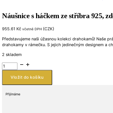
Náušnice s háčkem ze stříbra 925, 
955.61
Kč
(
CZK
)
včetně DPH
Představujeme naši úžasnou kolekci drahokamů! Naše práv
drahokamy v rámečku. S jejich jedinečným designem a char
2 skladem
Náušnice
s
háčkem
Vložit do košíku
ze
stříbra
925,
Přijímáme
zdobené
Ametystem
množství