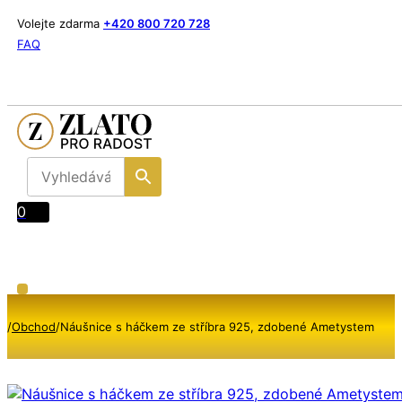
Volejte zdarma
+420 800 720 728
FAQ
0
/
Obchod
/
Náušnice s háčkem ze stříbra 925, zdobené Ametystem