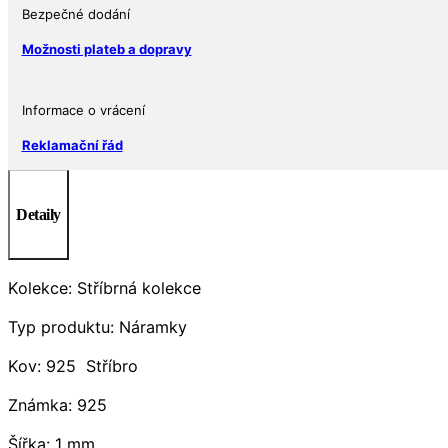
cm.
Bezpečné dodání
množství
Možnosti plateb a dopravy
Informace o vrácení
Reklamační řád
Detaily
Kolekce: Stříbrná kolekce
Typ produktu: Náramky
Kov: 925 Stříbro
Známka: 925
Šířka: 1 mm.