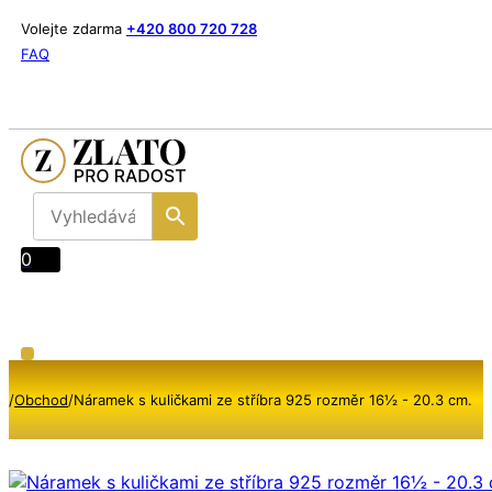
Volejte zdarma
+420 800 720 728
FAQ
0
/
Obchod
/
Náramek s kuličkami ze stříbra 925 rozměr 16½ - 20.3 cm.