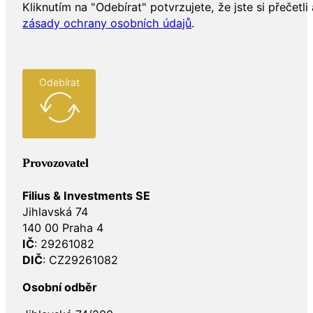
Kliknutím na "Odebírat" potvrzujete, že jste si přečetli 
zásady ochrany osobních údajů
.
Odebírat
Provozovatel
Filius & Investments SE
Jihlavská 74
140 00 Praha 4
IČ
: 29261082
DIČ
: CZ29261082
Osobní odběr