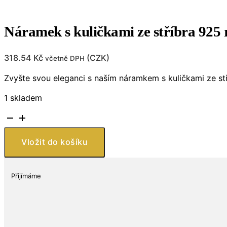
Náramek s kuličkami ze stříbra 925 
318.54
Kč
(
CZK
)
včetně DPH
Zvyšte svou eleganci s naším náramkem s kuličkami ze stř
1 skladem
Náramek
s
kuličkami
Vložit do košíku
ze
stříbra
925
Přijímáme
rozměr
16½
-
20.3