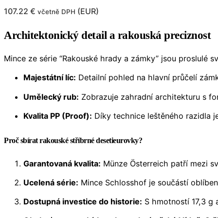
107.22
€
(
EUR
)
včetně DPH
Architektonický detail a rakouská preciznost
Mince ze série “Rakouské hrady a zámky” jsou proslulé sv
Majestátní líc:
Detailní pohled na hlavní průčelí zám
Umělecký rub:
Zobrazuje zahradní architekturu s f
Kvalita PP (Proof):
Díky technice leštěného razidla j
Proč sbírat rakouské stříbrné desetieurovky?
Garantovaná kvalita:
Münze Österreich patří mezi sv
Ucelená série:
Mince Schlosshof je součástí oblíbené
Dostupná investice do historie:
S hmotností 17,3 g a