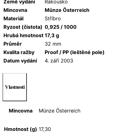
Země vydání
Rakousko
Mincovna
Münze Österreich
Materiál
Stříbro
Ryzost (čistota)
0,925 / 1000
Hrubá hmotnost
17,3 g
Průměr
32 mm
Kvalita ražby
Proof / PP (leštěné pole)
Datum vydání
4. září 2003
Vlastnosti
Mincovna
Münze Österreich
Hmotnost (g)
17,30