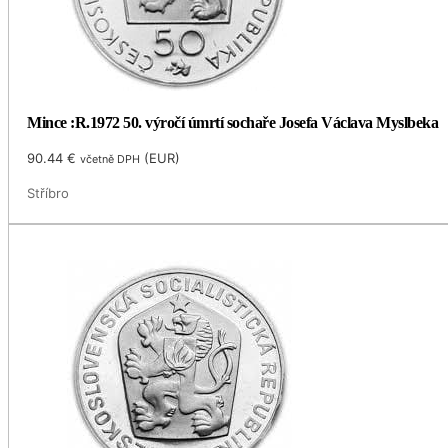
Mince :R.1972 50. výročí úmrtí sochaře Josefa Václava Myslbeka
90.44
€
(
EUR
)
včetně DPH
Stříbro