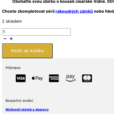
Obohaťte svou sbírku o kousek císařské Vídně. Stří
Chcete zkompletovat sérii
rakouských zámků
nebo hledá
2 skladem
Stříbrná
mince
Zámek
Schlosshof
Vložit do košíku
10
EUR
Proof
Přijímáme
Rakousko
2003
Münze
Österreich
množství
Bezpečné dodání
Možnosti plateb a dopravy