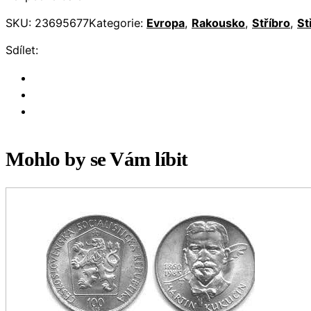
SKU:
23695677
Kategorie:
Evropa
,
Rakousko
,
Stříbro
,
St
Sdílet:
Mohlo by se Vám líbit