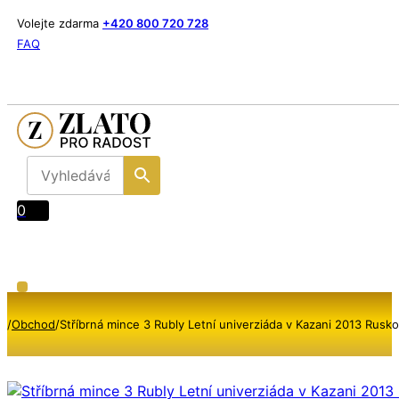
Volejte zdarma
+420 800 720 728
FAQ
0
/
Obchod
/
Stříbrná mince 3 Rubly Letní univerziáda v Kazani 2013 Rusko 