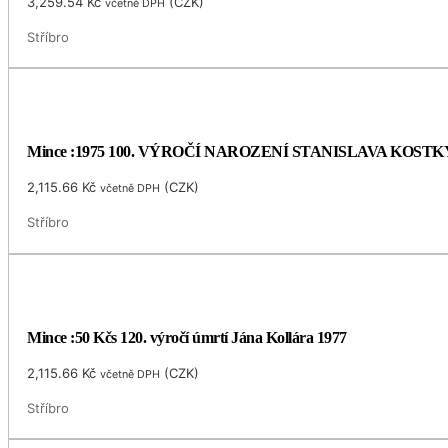
3,259.54
Kč
(
CZK
)
včetně DPH
Stříbro
Mince :1975 100. VÝROČÍ NAROZENÍ STANISLAVA KOS
2,115.66
Kč
(
CZK
)
včetně DPH
Stříbro
Mince :50 Kčs 120. výročí úmrtí Jána Kollára 1977
2,115.66
Kč
(
CZK
)
včetně DPH
Stříbro