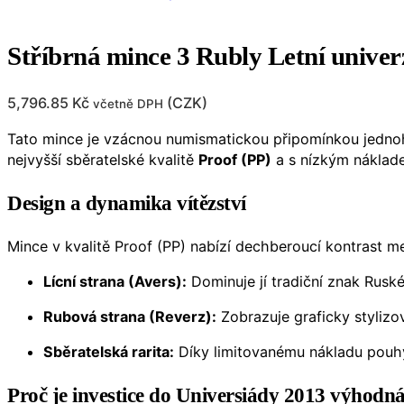
Stříbrná mince 3 Rubly Letní univer
5,796.85
Kč
(
CZK
)
včetně DPH
Tato mince je vzácnou numismatickou připomínkou jedno
nejvyšší sběratelské kvalitě
Proof (PP)
a s nízkým nákla
Design a dynamika vítězství
Mince v kvalitě Proof (PP) nabízí dechberoucí kontrast 
Lícní strana (Avers):
Dominuje jí tradiční znak Ruské
Rubová strana (Reverz):
Zobrazuje graficky stylizo
Sběratelská rarita:
Díky limitovanému nákladu pou
Proč je investice do Universiády 2013 výhodn