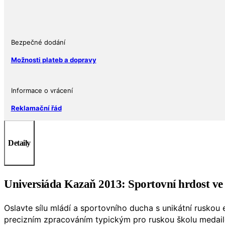
2013
Rusko
Proof
(PP)
Bezpečné dodání
Certifikát
Možnosti plateb a dopravy
množství
Informace o vrácení
Reklamační řád
Detaily
Universiáda Kazaň 2013: Sportovní hrdost ve s
Oslavte sílu mládí a sportovního ducha s unikátní ruskou 
precizním zpracováním typickým pro ruskou školu medail