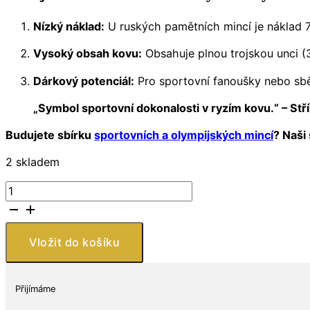
Nízký náklad:
U ruských pamětních mincí je náklad 7 
Vysoký obsah kovu:
Obsahuje plnou trojskou unci (3
Dárkový potenciál:
Pro sportovní fanoušky nebo sběr
„Symbol sportovní dokonalosti v ryzím kovu.“ – St
Budujete sbírku
sportovních a olympijských mincí
? Naši
2 skladem
Stříbrná
mince
3
Rubly
Vložit do košíku
Letní
univerziáda
v
Přijímáme
Kazani