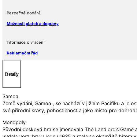
1
oz
Bezpečné dodání
BU
množství
Možnosti plateb a dopravy
Informace o vrácení
Reklamační řád
Detaily
Samoa
Země vydání, Samoa , se nachází v jižním Pacifiku a je o
své přírodní krásy, pohostinnost a jako místo pro dobrodr
Monopoly
Původní desková hra se jmenovala The Landlord’s Game a b
vydala verzi hry v lednu 1935 a stala se okamžitě hitem v