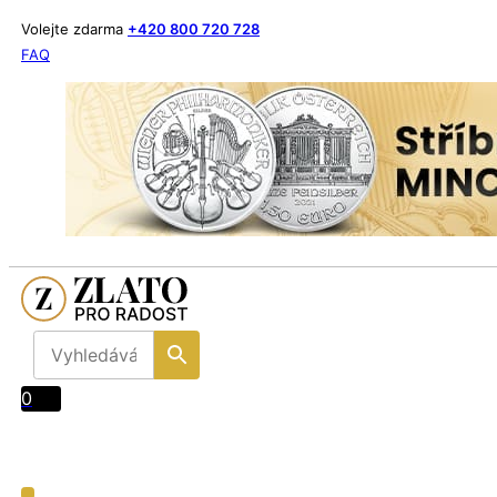
Volejte zdarma
+420 800 720 728
FAQ
0