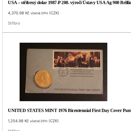
USA – stříbrný dolar 1987-P 200. výročí Ústavy USA Ag 900 Brilli
4,370.98
Kč
(
CZK
)
včetně DPH
Stříbro
UNITED STATES MINT 1976 Bicentennial First Day Cover Pamět
1,254.98
Kč
(
CZK
)
včetně DPH