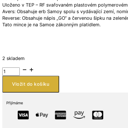
Uloženo v TEP – RF svařovaném plastovém polymerovém po
Avers: Obsahuje erb Samoy spolu s vydávající zemí, nomi
Reverse: Obsahuje nápis „GO“ a červenou šipku na zelené
Tato mince je na Samoe zákonným platidlem.
2 skladem
Monopoly
Board
Space:
Vložit do košíku
Pass
Go
v
Přijímáme
TEP
2024
Samoa