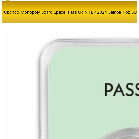
/
Obchod
/
Monopoly Board Space: Pass Go v TEP 2024 Samoa 1 oz BU