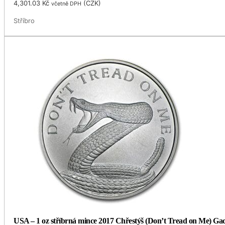
4,301.03
Kč
(
CZK
)
včetně DPH
Stříbro
USA – 1 oz stříbrná mince 2017 Chřestýš (Don’t Tread on Me) G