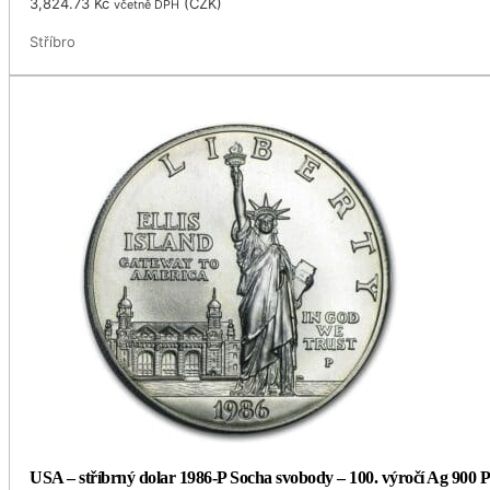
3,824.73
Kč
(
CZK
)
včetně DPH
Stříbro
USA – stříbrný dolar 1986-P Socha svobody – 100. výročí Ag 900 P