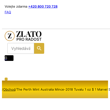
Volejte zdarma
+420 800 720 728
FAQ
0
/
Obchod
/
The Perth Mint Australia Mince-2018 Tuvalu 1 oz $ 1 Marve