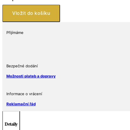
Mint
Australia
Vložit do košíku
Mince-
2018
Tuvalu
Přijímáme
1
oz
$
1
Marvel
Bezpečné dodání
Serie
Možnosti plateb a dopravy
BLACK
PANTHER
množství
Informace o vrácení
Reklamační řád
Detaily