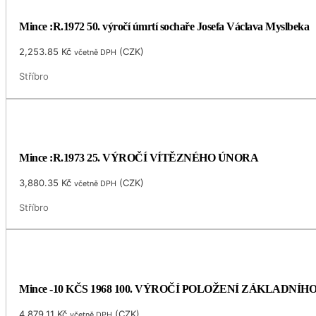
Mince :R.1972 50. výročí úmrtí sochaře Josefa Václava Myslbeka
2,253.85
Kč
(
CZK
)
včetně DPH
Stříbro
Mince :R.1973 25. VÝROČÍ VÍTĚZNÉHO ÚNORA
3,880.35
Kč
(
CZK
)
včetně DPH
Stříbro
Mince -10 KČS 1968 100. VÝROČÍ POLOŽENÍ ZÁKLADNÍ
4,879.11
Kč
(
CZK
)
včetně DPH