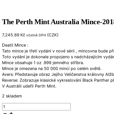
The Perth Mint Australia Mince-2
7,245.89
Kč
(
CZK
)
včetně DPH
Deatil Mince :
Tato mince je třetí vydání v nové sérii , mincovna bude
Toto vydání je dokonale propojeno s nadcházejícím vydán
Mince obsahuje 1 oz .999 jemného stříbra.
Mince je omezena na 50 000 mincí po celém světě.
Avers: Představuje obraz Jejího Veličenstva královny Alžb
Reverse: Zobrazuje klasické vykreslování Black Panther př
V Austrálii udeřil Perth Mint.
2 skladem
The
Perth