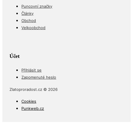
Puncovní značky
Články
Obchod
Velkoobchod
Účet
Přihlásit se
Zapomenuté heslo
Zlatoproradost.cz © 2026
Cookies
Punkweb.cz