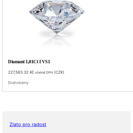
Diamant 1,01Ct I VS1
227,563.32
Kč
(
CZK
)
včetně DPH
Drahokamy
Zlato pro radost