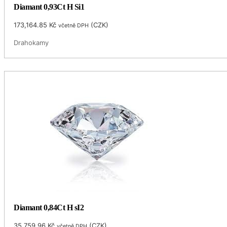
Diamant 0,93Ct H Si1
173,164.85
Kč
(
CZK
)
včetně DPH
Drahokamy
Diamant 0,84Ct H sI2
35,759.96
Kč
(
CZK
)
včetně DPH