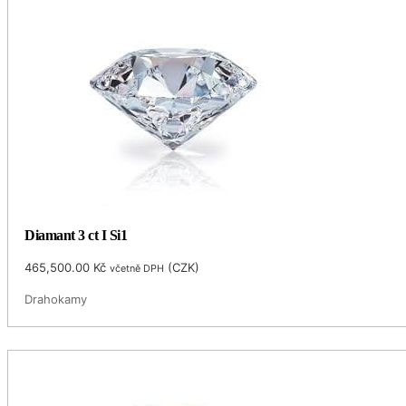
Diamant 3 ct I Si1
465,500.00
Kč
(
CZK
)
včetně DPH
Drahokamy