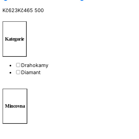
Kč
623
Kč
465 500
Kategorie
Drahokamy
Diamant
Mincovna