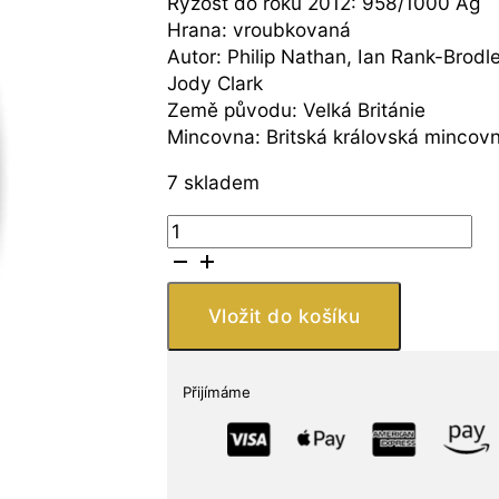
Ryzost do roku 2012: 958/1000 Ag
Hrana: vroubkovaná
Autor: Philip Nathan, Ian Rank-Brodl
Jody Clark
Země původu: Velká Británie
Mincovna: Britská královská mincov
7 skladem
Stříbrná
investiční
mince-
Britannia
Vložit do košíku
1
Oz
množství
Přijímáme