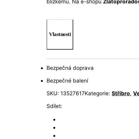
blízkému. Na e-shopu
Zlatoprorado
Vlastnosti
Bezpečná doprava
Bezpečné balení
SKU:
13527617
Kategorie:
Stříbro
,
Ve
Sdílet: