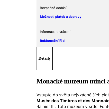
Timbres
et
Bezpečné dodání
des
Možnosti plateb a dopravy
Monnaies
(Muzeum
mincí
Informace o vrácení
a
Reklamační řád
známek)
UEWG
2025-
Detaily
1
množství
Monacké muzeum mincí a 
Vstupte do světa nejvzácnějších pla
Musée des Timbres et des Monnai
Rainier III. Toto muzeum v srdci Font