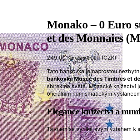
Monako – 0 Euro s
et des Monnaies 
249.00
Kč
(
CZK
)
včetně DPH
Tato bankovka je naprostou nezbytno
bankovka Musée des Timbres et d
sbírek na světě. Monacké knížectví je
oficiálním numismatickým vyslance
Elegance knížectví a num
Tato emise vyniká svým vztahem k s