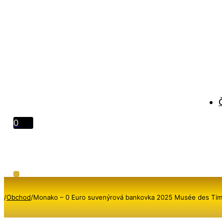
0
/
Obchod
/
Monako – 0 Euro suvenýrová bankovka 2025 Musée des Ti