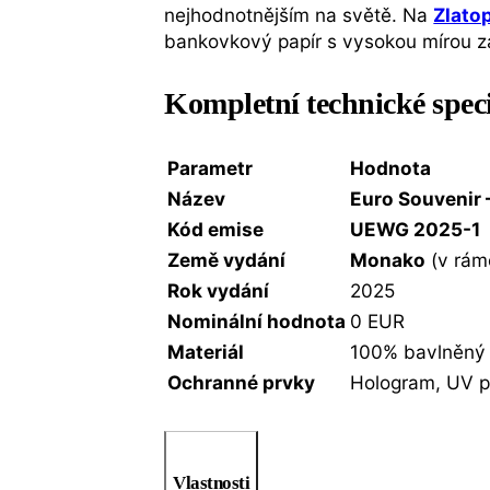
nejhodnotnějším na světě. Na
Zlato
bankovkový papír s vysokou mírou 
Kompletní technické spec
Parametr
Hodnota
Název
Euro Souvenir
Kód emise
UEWG 2025-1
Země vydání
Monako
(v rámc
Rok vydání
2025
Nominální hodnota
0 EUR
Materiál
100% bavlněný
Ochranné prvky
Hologram, UV pr
Vlastnosti