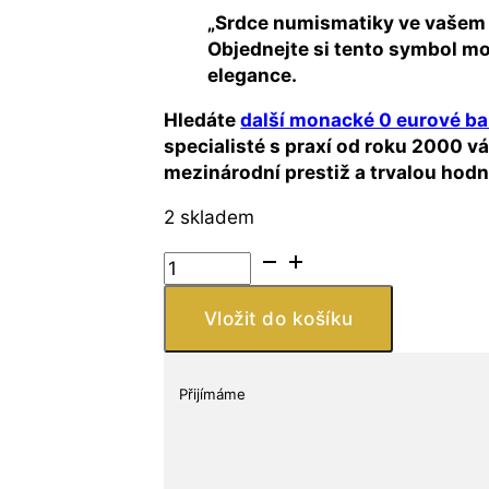
„Srdce numismatiky ve vašem a
Objednejte si tento symbol m
elegance.
Hledáte
další monacké 0 eurové ba
specialisté s praxí od roku 2000 v
mezinárodní prestiž a trvalou hodn
2 skladem
Monako
–
0
Vložit do košíku
Euro
suvenýrová
bankovka
Přijímáme
2025
Musée
des