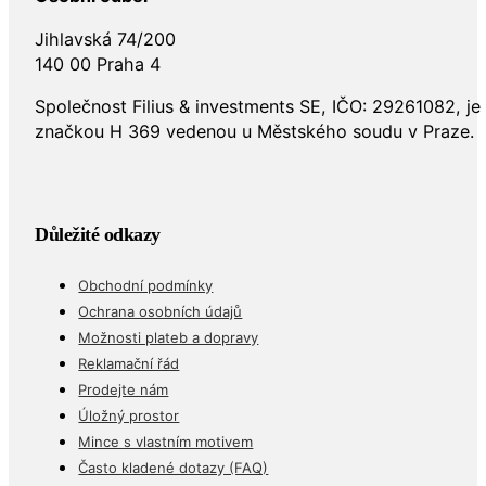
Jihlavská 74/200
140 00 Praha 4
Společnost Filius & investments SE, IČO: 29261082, j
značkou H 369 vedenou u Městského soudu v Praze.
Důležité odkazy
Obchodní podmínky
Ochrana osobních údajů
Možnosti plateb a dopravy
Reklamační řád
Prodejte nám
Úložný prostor
Mince s vlastním motivem
Často kladené dotazy (FAQ)