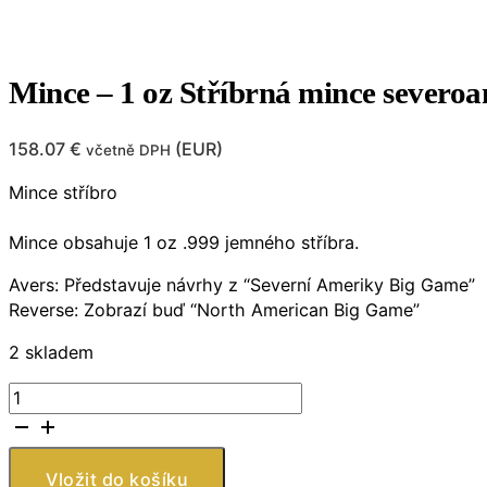
Mince – 1 oz Stříbrná mince severoa
158.07
€
(
EUR
)
včetně DPH
Mince stříbro
Mince obsahuje 1 oz .999 jemného stříbra.
Avers: Představuje návrhy z “Severní Ameriky Big Game”
Reverse: Zobrazí buď “North American Big Game”
2 skladem
Mince
-
1
oz
Vložit do košíku