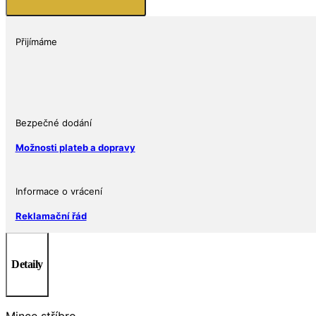
Stříbrná
mince
severoamerický
Přijímáme
lovecký
klub-
Jelen
množství
Bezpečné dodání
Možnosti plateb a dopravy
Informace o vrácení
Reklamační řád
Detaily
Mince stříbro