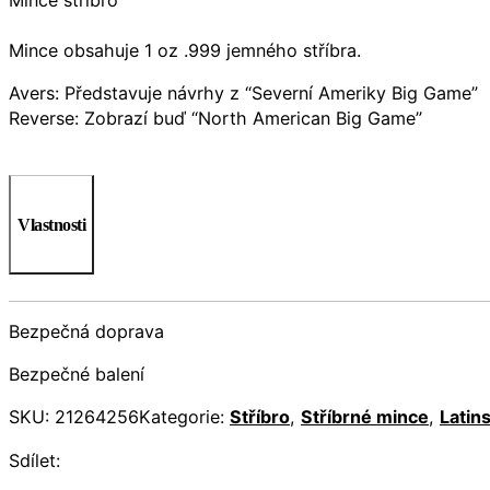
Mince obsahuje 1 oz .999 jemného stříbra.
Avers: Představuje návrhy z “Severní Ameriky Big Game”
Reverse: Zobrazí buď “North American Big Game”
Vlastnosti
Bezpečná doprava
Bezpečné balení
SKU:
21264256
Kategorie:
Stříbro
,
Stříbrné mince
,
Latin
Sdílet: