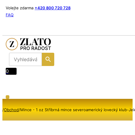
Volejte zdarma
+420 800 720 728
FAQ
0
/
Obchod
/
Mince - 1 oz Stříbrná mince severoamerický lovecký klub-Je