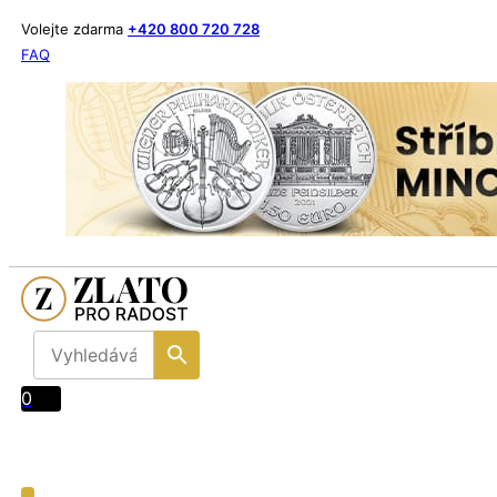
Volejte zdarma
+420 800 720 728
FAQ
0