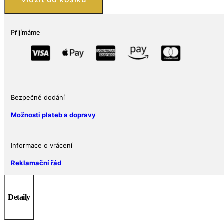
–
Beruška
1oz
Přijímáme
Ruthenium
Dark
Gold
Gold
Proof
množství
Bezpečné dodání
Možnosti plateb a dopravy
Informace o vrácení
Reklamační řád
Detaily