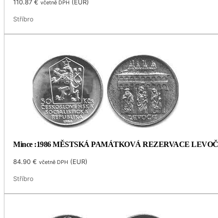
110.87
€
(
EUR
)
včetně DPH
Stříbro
Mince :1986 MĚSTSKÁ PAMÁTKOVÁ REZERVACE LEVO
84.90
€
(
EUR
)
včetně DPH
Stříbro