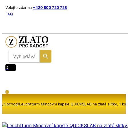
Volejte zdarma
+420 800 720 728
FAQ
0
/
Obchod
/
Leuchtturm Mincovní kapsle QUICKSLAB na zlaté slitky, 1 ks