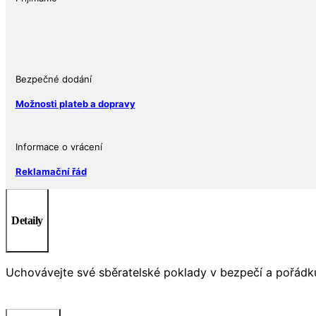
1
ks
množství
Bezpečné dodání
Možnosti plateb a dopravy
Informace o vrácení
Reklamační řád
Detaily
Uchovávejte své sběratelské poklady v bezpečí a pořádku! 