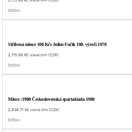
2,115.66
Kč
(
CZK
)
včetně DPH
Stříbro
Stříbrná mince 100 Kčs Julius Fučík 100. výročí 1978
2,115.66
Kč
(
CZK
)
včetně DPH
Stříbro
Mince :1980 Československá spartakiáda 1980
2,638.71
Kč
(
CZK
)
včetně DPH
Stříbro