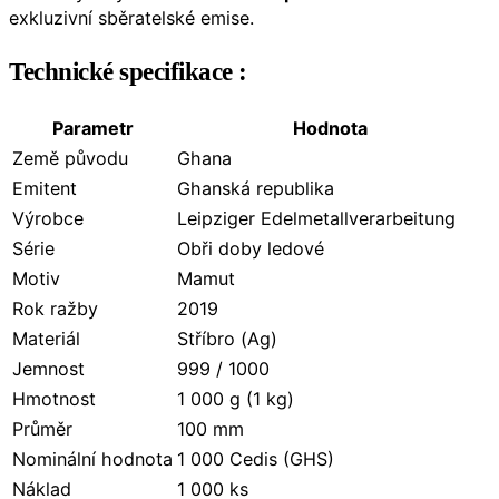
exkluzivní sběratelské emise.
Technické specifikace :
Parametr
Hodnota
Země původu
Ghana
Emitent
Ghanská republika
Výrobce
Leipziger Edelmetallverarbeitung
Série
Obři doby ledové
Motiv
Mamut
Rok ražby
2019
Materiál
Stříbro (Ag)
Jemnost
999 / 1000
Hmotnost
1 000 g (1 kg)
Průměr
100 mm
Nominální hodnota
1 000 Cedis (GHS)
Náklad
1 000 ks