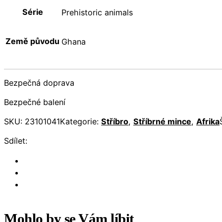
Série
Prehistoric animals
Země původu
Ghana
Bezpečná doprava
Bezpečné balení
SKU:
23101041
Kategorie:
Stříbro
,
Stříbrné mince
,
Afrika
Sdílet:
Mohlo by se Vám líbit