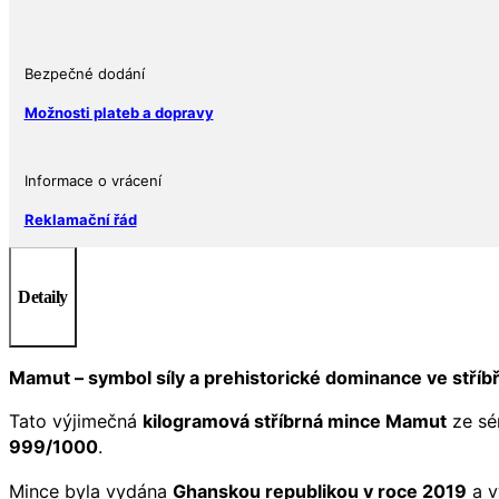
Ag
999
množství
Bezpečné dodání
Možnosti plateb a dopravy
Informace o vrácení
Reklamační řád
Detaily
Mamut – symbol síly a prehistorické dominance ve stříb
Tato výjimečná
kilogramová stříbrná mince Mamut
ze sé
999/1000
.
Mince byla vydána
Ghanskou republikou v roce 2019
a v