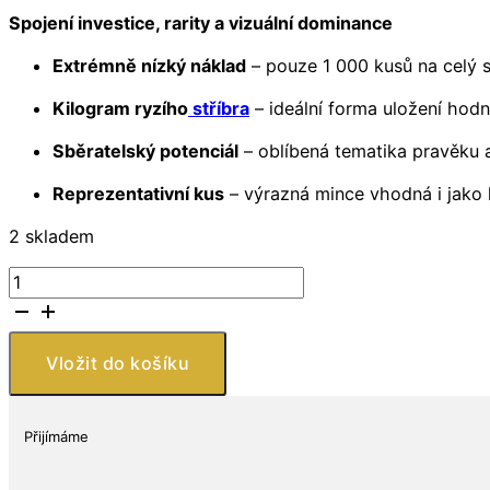
Spojení investice, rarity a vizuální dominance
Extrémně nízký náklad
– pouze 1 000 kusů na celý 
Kilogram ryzího
stříbra
– ideální forma uložení hod
Sběratelský potenciál
– oblíbená tematika pravěku 
Reprezentativní kus
– výrazná mince vhodná i jako 
2 skladem
Stříbrná
mince
Mamut
1
Vložit do košíku
kg
Doba
ledová
Přijímáme
Ghana
2019