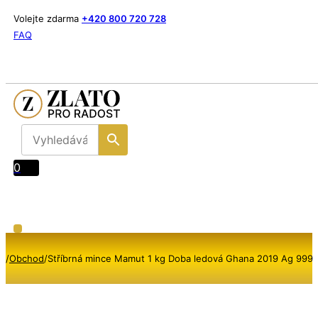
Volejte zdarma
+420 800 720 728
FAQ
0
/
Obchod
/
Stříbrná mince Mamut 1 kg Doba ledová Ghana 2019 Ag 999