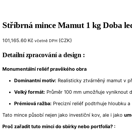
Stříbrná mince Mamut 1 kg Doba l
101,165.60
Kč
(
CZK
)
včetně DPH
Detailní zpracování a design :
Monumentální reliéf pravěkého obra
Dominantní motiv:
Realisticky ztvárněný mamut v p
Velký formát:
Průměr 100 mm umožňuje vyniknout det
Prémiová ražba:
Precizní reliéf podtrhuje hloubku a
Tato mince působí nejen jako investiční kov, ale i jako
umě
Proč zařadit tuto minci do sbírky nebo portfolia? :