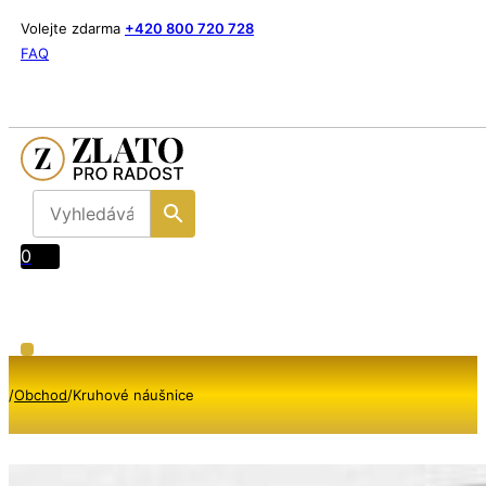
Volejte zdarma
+420 800 720 728
FAQ
0
/
Obchod
/
Kruhové náušnice