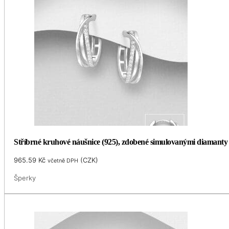
Stříbrné kruhové náušnice (925), zdobené simulovanými diamant
965.59
Kč
(
CZK
)
včetně DPH
Šperky