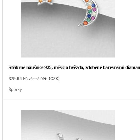
Stříbrné náušnice 925, měsíc a hvězda, zdobené barevnými diamanty
379.94
Kč
(
CZK
)
včetně DPH
Šperky