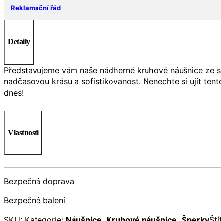
Reklamační řád
Detaily
Představujeme vám naše nádherné kruhové náušnice ze stříb
nadčasovou krásu a sofistikovanost. Nenechte si ujít ten
dnes!
Vlastnosti
Bezpečná doprava
Bezpečné balení
SKU:
Kategorie:
Náušnice
,
Kruhové náušnice
,
Šperky
Ští