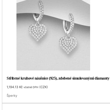
Stříbrné kruhové náušnice (925), zdobené simulovanými diamant
1,194.13
Kč
(
CZK
)
včetně DPH
Šperky