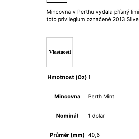
Mincovna v Perthu vydala přísný limi
toto privilegium označené 2013 Silv
Vlastnosti
Hmotnost (Oz)
1
Mincovna
Perth Mint
Nominál
1 dolar
Průměr (mm)
40,6