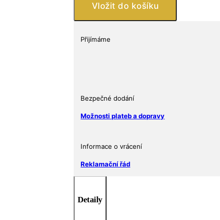
(Snake
Vložit do košíku
Privy)
2013
Austrálie
Přijímáme
1
oz
množství
Bezpečné dodání
Možnosti plateb a dopravy
Informace o vrácení
Reklamační řád
Detaily