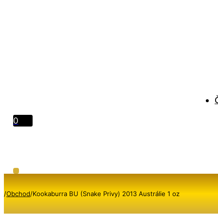
0
/
Obchod
/
Kookaburra BU (Snake Privy) 2013 Austrálie 1 oz