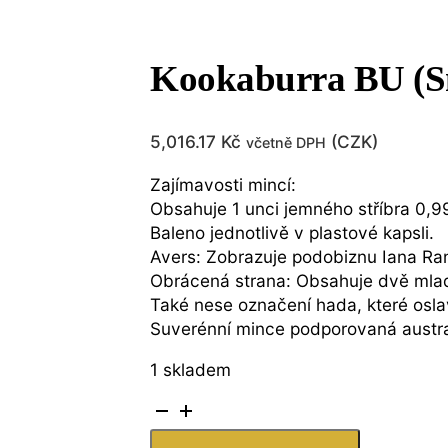
Kookaburra BU (Sna
5,016.17
Kč
(
CZK
)
včetně DPH
Zajímavosti mincí:
Obsahuje 1 unci jemného stříbra 0,9
Baleno jednotlivě v plastové kapsli.
Avers: Zobrazuje podobiznu Iana Ran
Obrácená strana: Obsahuje dvě mladé
Také nese označení hada, které oslav
Suverénní mince podporovaná austra
1 skladem
Kookaburra
BU