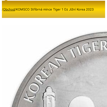
/
Obchod
/
KOMSCO Stříbrná mince Tiger 1 Oz Jižní Korea 2023