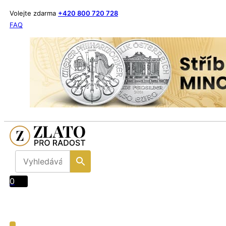
Volejte zdarma
+420 800 720 728
FAQ
0