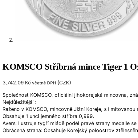
KOMSCO Stříbrná mince Tiger 1 Oz
3,742.09
Kč
(
CZK
)
včetně DPH
Společnost KOMSCO, oficiální jihokorejská mincovna, zná
Nejdůležitější :
Raženo v KOMSCO, mincovně Jižní Koreje, s limitovanou
Obsahuje 1 unci jemného stříbra 0,999.
Avers: Ilustruje tygří mládě podél pravé strany medaile s
Obrácená strana: Obsahuje Korejský poloostrov ztělesněn