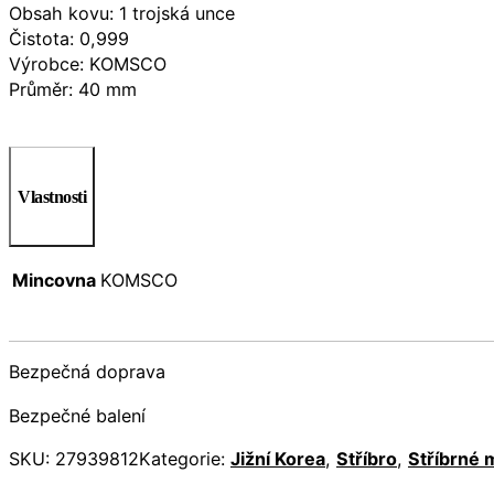
Obsah kovu: 1 trojská unce
Čistota: 0,999
Výrobce: KOMSCO
Průměr: 40 mm
Vlastnosti
Mincovna
KOMSCO
Bezpečná doprava
Bezpečné balení
SKU:
27939812
Kategorie:
Jižní Korea
,
Stříbro
,
Stříbrné 