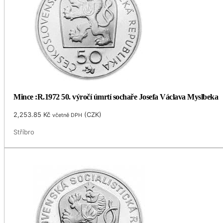
Mince :R.1972 50. výročí úmrtí sochaře Josefa Václava Myslbeka
2,253.85
Kč
(
CZK
)
včetně DPH
Stříbro