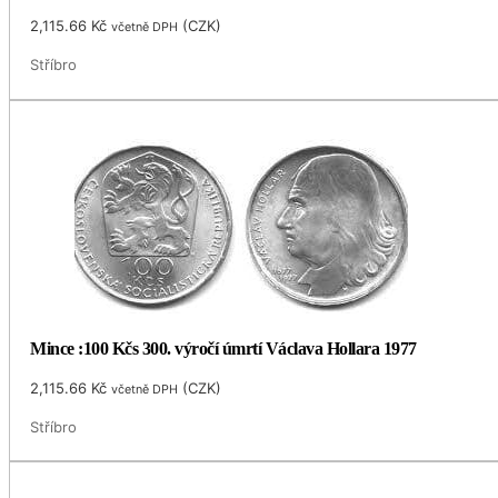
2,115.66
Kč
(
CZK
)
včetně DPH
Stříbro
Mince :100 Kčs 300. výročí úmrtí Václava Hollara 1977
2,115.66
Kč
(
CZK
)
včetně DPH
Stříbro