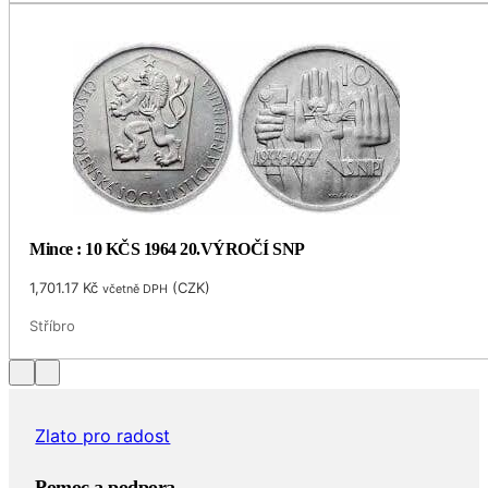
Mince : 10 KČS 1964 20.VÝROČÍ SNP
1,701.17
Kč
(
CZK
)
včetně DPH
Stříbro
Zlato pro radost
Pomoc a podpora