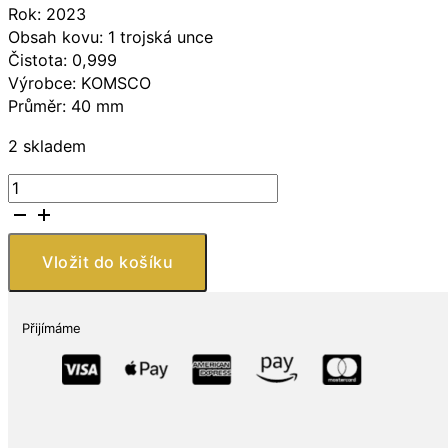
Rok: 2023
Obsah kovu: 1 trojská unce
Čistota: 0,999
Výrobce: KOMSCO
Průměr: 40 mm
2 skladem
KOMSCO
Stříbrná
mince
Tiger
Vložit do košíku
1
Oz
Jižní
Přijímáme
Korea
2023
množství