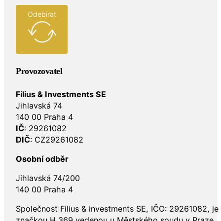
Odebírat
Provozovatel
Filius & Investments SE
Jihlavská 74
140 00 Praha 4
IČ
: 29261082
DIČ
: CZ29261082
Osobní odběr
Jihlavská 74/200
140 00 Praha 4
Společnost Filius & investments SE, IČO: 29261082, j
značkou H 369 vedenou u Městského soudu v Praze.