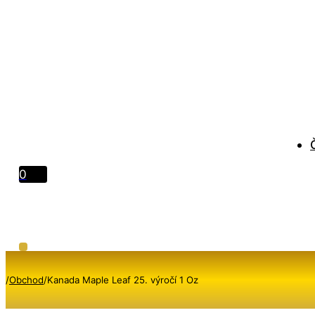
0
/
Obchod
/
Kanada Maple Leaf 25. výročí 1 Oz