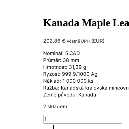
Kanada Maple Leaf
202.86
€
(
EUR
)
včetně DPH
Nominál: 5 CAD
Průměr: 38 mm
Hmotnost: 31,39 g
Ryzost: 999,9/1000 Ag
Náklad: 1 000 000 ks
Ražba: Kanadská královská mincov
Země původu: Kanada
2 skladem
Kanada
Maple