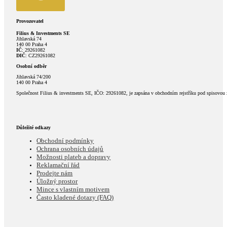
Provozovatel
Filius & Investments SE
Jihlavská 74
140 00 Praha 4
IČ
: 29261082
DIČ
: CZ29261082
Osobní odběr
Jihlavská 74/200
140 00 Praha 4
Společnost Filius & investments SE, IČO: 29261082, je zapsána v obchodním rejstříku pod spisovou
Důležité odkazy
Obchodní podmínky
Ochrana osobních údajů
Možnosti plateb a dopravy
Reklamační řád
Prodejte nám
Úložný prostor
Mince s vlastním motivem
Často kladené dotazy (FAQ)