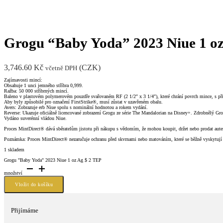
Grogu “Baby Yoda” 2023 Niue 1 oz
3,746.60
Kč
(
CZK
)
včetně DPH
Zajímavosti mincí:
Obsahuje 1 unci jemného stříbra 0,999.
Ražba: 50 000 stříbrných mincí.
Baleno v plastovém polymerovém pouzdře svařovaném RF (2 1/2″ x 3 1/4″), které chrání povrch mince, s při
Aby byly způsobilé pro označení FirstStrike®, musí zůstat v uzavřeném obalu.
Avers: Zobrazuje erb Niue spolu s nominální hodnotou a rokem vydání.
Reverse: Ukazuje oficiálně licencované zobrazení Grogu ze série The Mandalorian na Disney+. Zdrobnělý Gro
Vydáno suverénní vládou Niue.
Proces MintDirect® dává sběratelům jistotu při nákupu s vědomím, že mohou koupit, držet nebo prodat aute
Poznámka: Proces MintDirect® nezaručuje ochranu před skvrnami nebo matováním, které se běžně vyskytují u 
1 skladem
Grogu "Baby Yoda" 2023 Niue 1 oz Ag $ 2 TEP
množství
Vložit do košíku
Přijímáme