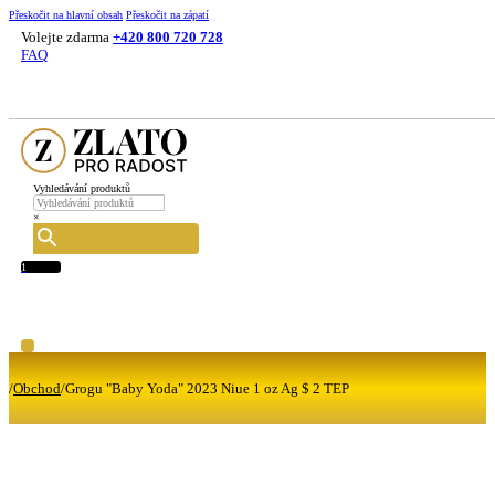
Přeskočit na hlavní obsah
Přeskočit na zápatí
Volejte zdarma
+420 800 720 728
FAQ
Vyhledávání produktů
×
1
/
Obchod
/
Grogu "Baby Yoda" 2023 Niue 1 oz Ag $ 2 TEP