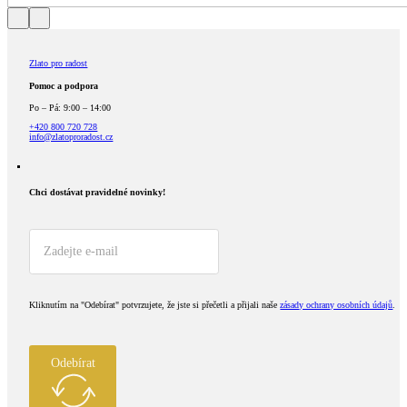
Zlato pro radost
Pomoc a podpora
Po – Pá: 9:00 – 14:00
+420 800 720 728
info@zlatoproradost.cz
Chci dostávat pravidelné novinky!​
Kliknutím na "Odebírat" potvrzujete, že jste si přečetli a přijali naše
zásady ochrany osobních údajů
.
Odebírat