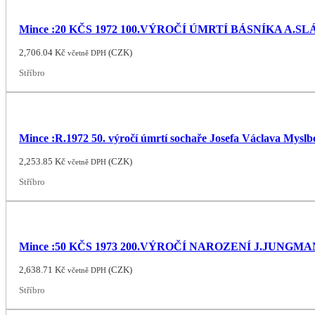
Mince :20 KČS 1972 100.VÝROČÍ ÚMRTÍ BÁSNÍKA A.
2,706.04
Kč
(
CZK
)
včetně DPH
Stříbro
Mince :R.1972 50. výročí úmrtí sochaře Josefa Václava Myslb
2,253.85
Kč
(
CZK
)
včetně DPH
Stříbro
Mince :50 KČS 1973 200.VÝROČÍ NAROZENÍ J.JUNGM
2,638.71
Kč
(
CZK
)
včetně DPH
Stříbro