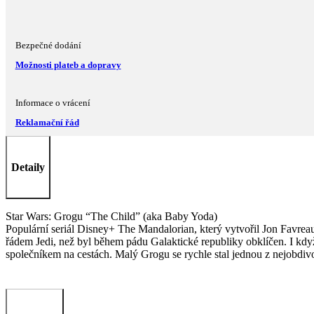
Bezpečné dodání
Možnosti plateb a dopravy
Informace o vrácení
Reklamační řád
Detaily
Star Wars: Grogu “The Child” (aka Baby Yoda)
Populární seriál Disney+ The Mandalorian, který vytvořil Jon Favreau
řádem Jedi, než byl během pádu Galaktické republiky obklíčen. I kd
společníkem na cestách. Malý Grogu se rychle stal jednou z nejobdivo