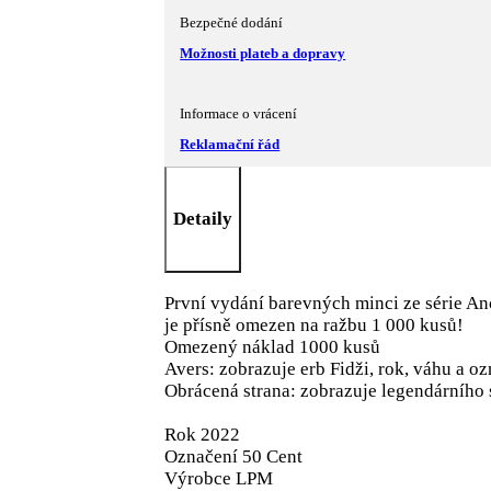
Bezpečné dodání
Možnosti plateb a dopravy
Informace o vrácení
Reklamační řád
Detaily
První vydání barevných minci ze série An
je přísně omezen na ražbu 1 000 kusů!
Omezený náklad 1000 kusů
Avers: zobrazuje erb Fidži, rok, váhu a o
Obrácená strana: zobrazuje legendárního 
Rok 2022
Označení 50 Cent
Výrobce LPM