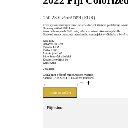
2022 Fiji Colorize
150.28
€
(
EUR
)
včetně DPH
První vydání barevných minci ze série Ancient Warriors představuje ikoni
Omezený náklad 1000 kusů
Avers: zobrazuje erb Fidži, rok, váhu a označení zákonného platidla
Obrácená strana: zobrazuje legendárního samurajského válečníka v bitvě n
Rok 2022
Označení 50 Cent
Výrobce LPM
Ražba 1 000
Průměr (mm) 40
Série Starověcí válečníci
Krabice a certifikát Ne
Kapsle Ano
2 skladem
China mint Stříbrná mince Ancient Warriors –
Samurai 1 Oz 2022 Fiji Colorized množství
Vložit do košíku
Přijímáme