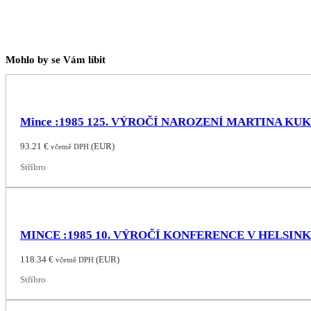
Mohlo by se Vám líbit
Mince :1985 125. VÝROČÍ NAROZENÍ MARTINA KU
93.21
€
(
EUR
)
včetně DPH
Stříbro
MINCE :1985 10. VÝROČÍ KONFERENCE V HELSIN
118.34
€
(
EUR
)
včetně DPH
Stříbro