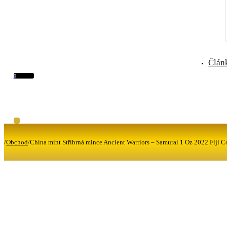
Člán
0
/
Obchod
/
China mint Stříbrná mince Ancient Warriors – Samurai 1 Oz 2022 Fiji C