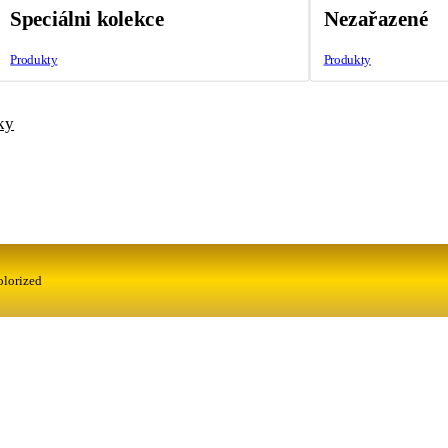
Speciálni kolekce
Nezařazené
Produkty
Produkty
ky
olorized