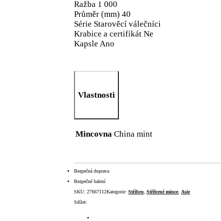
Ražba 1 000
Průměr (mm) 40
Série Starověcí válečníci
Krabice a certifikát Ne
Kapsle Ano
Vlastnosti
Mincovna
China mint
Bezpečná doprava
Bezpečné balení
SKU:
27667112
Kategorie:
Stříbro
,
Stříbrné mince
,
Asie
Sdílet: