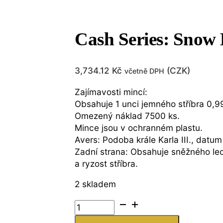
Cash Series: Snow 
3,734.12
Kč
(
CZK
)
včetně DPH
Zajímavosti mincí:
Obsahuje 1 unci jemného stříbra 0,9
Omezený náklad 7500 ks.
Mince jsou v ochranném plastu.
Avers: Podoba krále Karla III., dat
Zadní strana: Obsahuje sněžného leo
a ryzost stříbra.
2 skladem
Cash
Series: