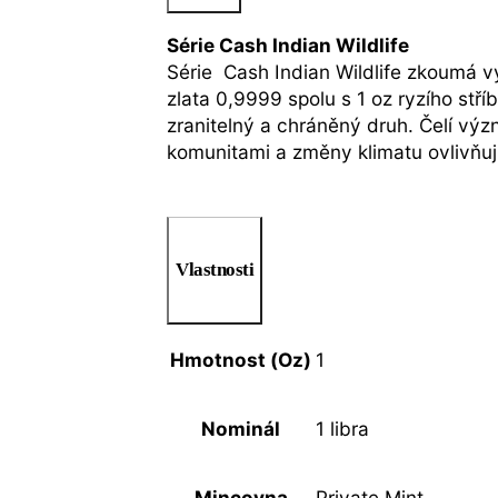
Série Cash Indian Wildlife
Série Cash Indian Wildlife zkoumá vý
zlata 0,9999 spolu s 1 oz ryzího stří
zranitelný a chráněný druh. Čelí vý
komunitami a změny klimatu ovlivňují
Vlastnosti
Hmotnost (Oz)
1
Nominál
1 libra
Mincovna
Private Mint