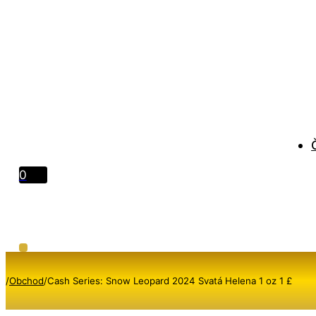
0
/
Obchod
/
Cash Series: Snow Leopard 2024 Svatá Helena 1 oz 1 £