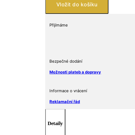
Snow
Vložit do košíku
Leopard
2024
Svatá
Přijímáme
Helena
1
oz
1
£
Bezpečné dodání
množství
Možnosti plateb a dopravy
Informace o vrácení
Reklamační řád
Detaily