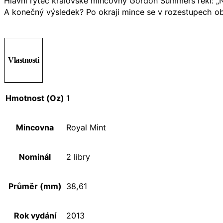
Hlavní rytec královské mincovny Gordon Summers řekl: „Na
A konečný výsledek? Po okraji mince se v rozestupech obje
Vlastnosti
Hmotnost (Oz)
1
Mincovna
Royal Mint
Nominál
2 libry
Průměr (mm)
38,61
Rok vydání
2013