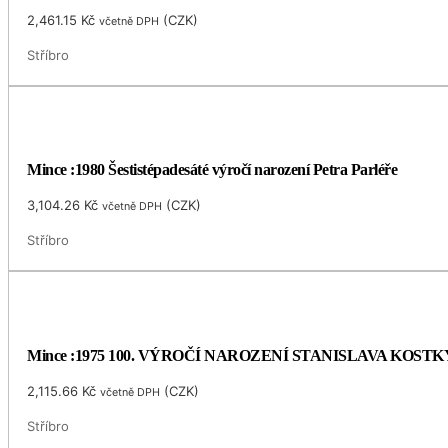
2,461.15
Kč
(
CZK
)
včetně DPH
Stříbro
Mince :1980 Šestistépadesáté výročí narození Petra Parléře
3,104.26
Kč
(
CZK
)
včetně DPH
Stříbro
Mince :1975 100. VÝROČÍ NAROZENÍ STANISLAVA KOS
2,115.66
Kč
(
CZK
)
včetně DPH
Stříbro