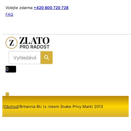
Volejte zdarma
+420 800 720 728
FAQ
0
/
Obchod
/
Britannia BU (s rokem Snake Privy Mark) 2013