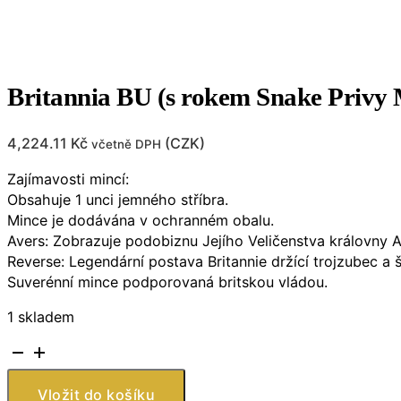
Britannia BU (s rokem Snake Privy
4,224.11
Kč
(
CZK
)
včetně DPH
Zajímavosti mincí:
Obsahuje 1 unci jemného stříbra.
Mince je dodávána v ochranném obalu.
Avers: Zobrazuje podobiznu Jejího Veličenstva královny Alž
Reverse: Legendární postava Britannie držící trojzubec a št
Suverénní mince podporovaná britskou vládou.
1 skladem
Britannia
BU
(s
Vložit do košíku