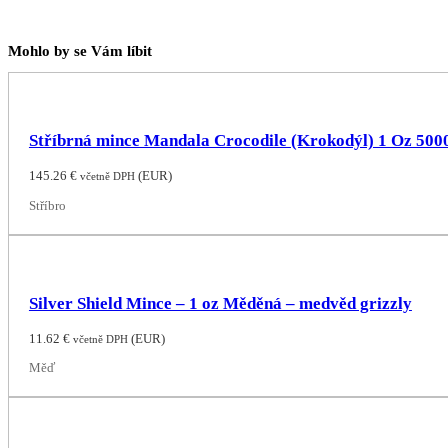
Mohlo by se Vám líbit
Stříbrná mince Mandala Crocodile (Krokodýl) 1 Oz 5000
145.26
€
(
EUR
)
včetně DPH
Stříbro
Silver Shield Mince – 1 oz Měděná – medvěd grizzly
11.62
€
(
EUR
)
včetně DPH
Měď