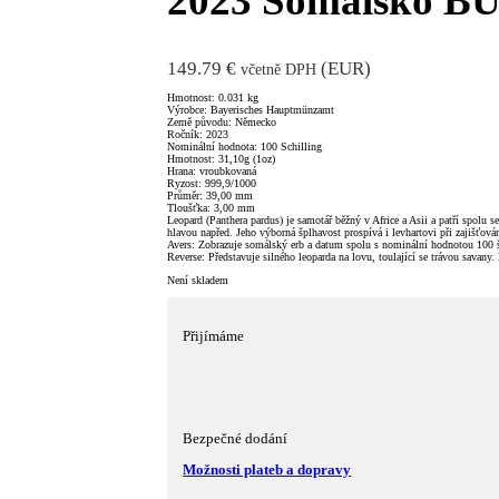
2023 Somálsko B
149.79
€
(
EUR
)
včetně DPH
Hmotnost: 0.031 kg
Výrobce: Bayerisches Hauptmünzamt
Země původu: Německo
Ročník: 2023
Nominální hodnota: 100 Schilling
Hmotnost: 31,10g (1oz)
Hrana: vroubkovaná
Ryzost: 999,9/1000
Průměr: 39,00 mm
Tloušťka: 3,00 mm
Leopard (Panthera pardus) je samotář běžný v Africe a Asii a patří spolu
hlavou napřed. Jeho výborná šplhavost prospívá i levhartovi při zajišťov
Avers: Zobrazuje somálský erb a datum spolu s nominální hodnotou 100 š
Reverse: Představuje silného leoparda na lovu, toulající se trávou sava
Není skladem
Přijímáme
Bezpečné dodání
Možnosti plateb a dopravy