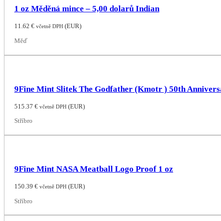
1 oz Měděná mince – 5,00 dolarů Indian
11.62
€
(
EUR
)
včetně DPH
Měď
9Fine Mint Slitek The Godfather (Kmotr ) 50th Annivers
515.37
€
(
EUR
)
včetně DPH
Stříbro
9Fine Mint NASA Meatball Logo Proof 1 oz
150.39
€
(
EUR
)
včetně DPH
Stříbro