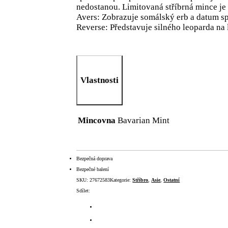
nedostanou. Limitovaná stříbrná mince je
Avers: Zobrazuje somálský erb a datum sp
Reverse: Představuje silného leoparda na
Vlastnosti
Mincovna
Bavarian Mint
Bezpečná doprava
Bezpečné balení
SKU:
27672583
Kategorie:
Stříbro
,
Asie
,
Ostatní
Sdílet: