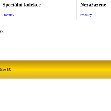
Speciálni kolekce
Nezařazené
Produkty
Produkty
ky
álsko BU