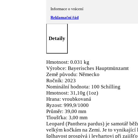
Informace o vrácení
Reklamační řád
Detaily
Hmotnost: 0.031 kg
Výrobce: Bayerisches Hauptmünzamt
Země původu: Německo
Ročník: 2023
Nominální hodnota: 100 Schilling
Hmotnost: 31,10g (1oz)
Hrana: vroubkovaná
Ryzost: 999,9/1000
Průměr: 39,00 mm
Tloušťka: 3,00 mm
Leopard (Panthera pardus) je samotář běž
velkým kočkám na Zemi. Je to vynikající 
šplhavost prospívá i levhartovi při zajišť