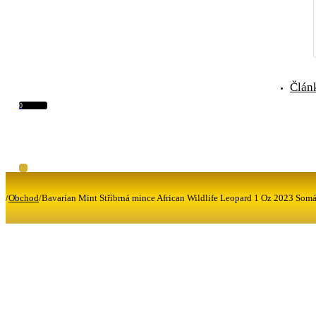
Člán
0
/
Obchod
/
Bavarian Mint Stříbrná mince African Wildlife Leopard 1 Oz 2023 Som