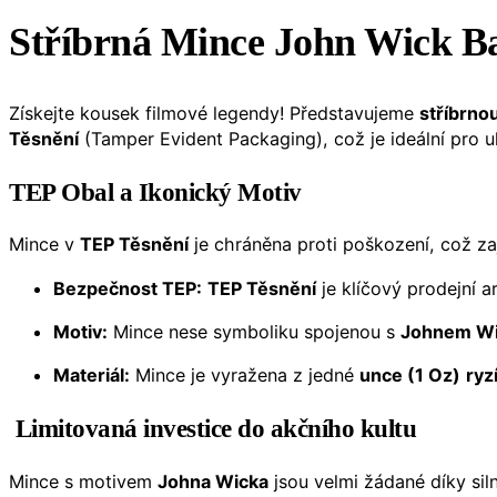
Stříbrná Mince John Wick B
Získejte kousek filmové legendy! Představujeme
stříbrno
Těsnění
(Tamper Evident Packaging), což je ideální pro u
TEP Obal a Ikonický Motiv
Mince v
TEP Těsnění
je chráněna proti poškození, což zaj
Bezpečnost TEP:
TEP Těsnění
je klíčový prodejní a
Motiv:
Mince nese symboliku spojenou s
Johnem W
Materiál:
Mince je vyražena z jedné
unce (1 Oz)
ryz
Limitovaná investice do akčního kultu
Mince s motivem
Johna Wicka
jsou velmi žádané díky sil