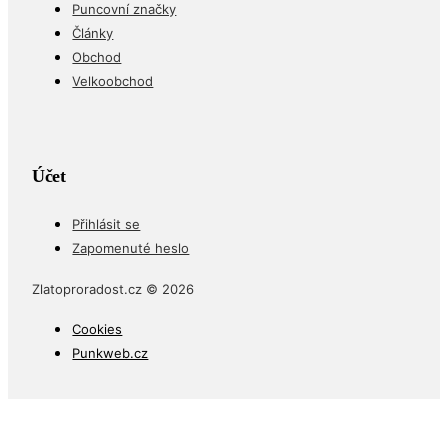
Puncovní značky
Články
Obchod
Velkoobchod
Účet
Přihlásit se
Zapomenuté heslo
Zlatoproradost.cz © 2026
Cookies
Punkweb.cz