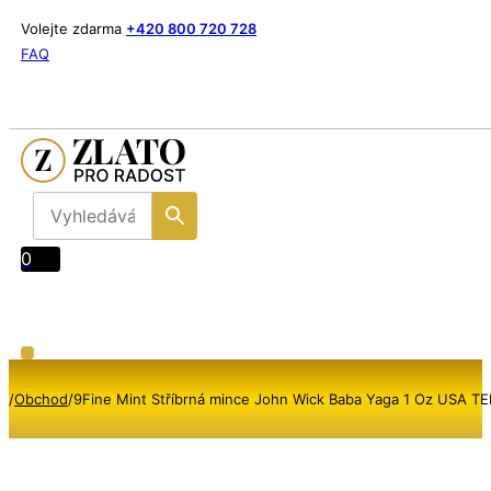
Volejte zdarma
+420 800 720 728
FAQ
0
/
Obchod
/
9Fine Mint Stříbrná mince John Wick Baba Yaga 1 Oz USA TE