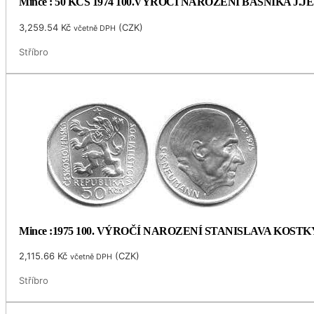
Mince : 50 KČS 1974 100.VÝROČÍ NAROZENÍ BÁSNÍKA J.
3,259.54
Kč
(
CZK
)
včetně DPH
Stříbro
Mince :1975 100. VÝROČÍ NAROZENÍ STANISLAVA KOS
2,115.66
Kč
(
CZK
)
včetně DPH
Stříbro