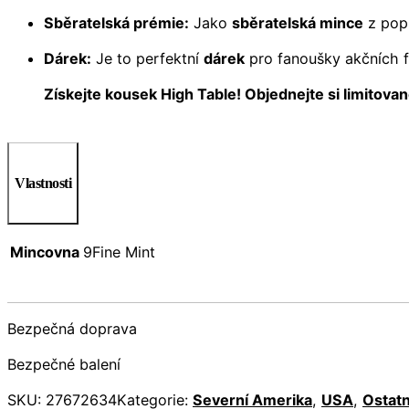
Sběratelská prémie:
Jako
sběratelská mince
z popu
Dárek:
Je to perfektní
dárek
pro fanoušky akčních fi
Získejte kousek High Table! Objednejte si limitova
Vlastnosti
Mincovna
9Fine Mint
Bezpečná doprava
Bezpečné balení
SKU:
27672634
Kategorie:
Severní Amerika
,
USA
,
Ostatn