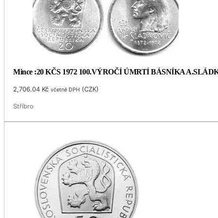
Mince :20 KČS 1972 100.VÝROČÍ ÚMRTÍ BÁSNÍKA A.SLÁ
2,706.04
Kč
(
CZK
)
včetně DPH
Stříbro