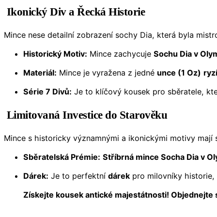
Ikonický Div a Řecká Historie
Mince nese detailní zobrazení sochy Dia, která byla mis
Historický Motiv:
Mince zachycuje
Sochu Dia v Olym
Materiál:
Mince je vyražena z jedné
unce (1 Oz)
ryz
Série 7 Divů:
Je to klíčový kousek pro sběratele, kt
Limitovaná Investice do Starověku
Mince s historicky významnými a ikonickými motivy mají s
Sběratelská Prémie:
Stříbrná mince Socha Dia v Ol
Dárek:
Je to perfektní
dárek
pro milovníky historie
Získejte kousek antické majestátnosti! Objednejte 