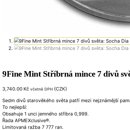
9Fine Mint Stříbrná mince 7 divů sv
3,740.00
Kč
(
CZK
)
včetně DPH
Sedm divů starověkého světa patří mezi nejznámější památ
To nejlepší:
Obsahuje 1 unci jemného stříbra 0,999.
Řada APMEXclusive®.
Limitovaná ražba 7 777 ran.