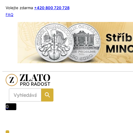
Volejte zdarma
+420 800 720 728
FAQ
0