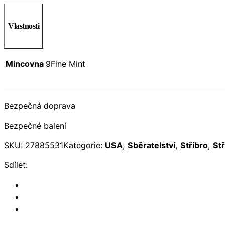
Vlastnosti
Mincovna
9Fine Mint
Bezpečná doprava
Bezpečné balení
SKU:
27885531
Kategorie:
USA
,
Sběratelství
,
Stříbro
,
St
Sdílet: