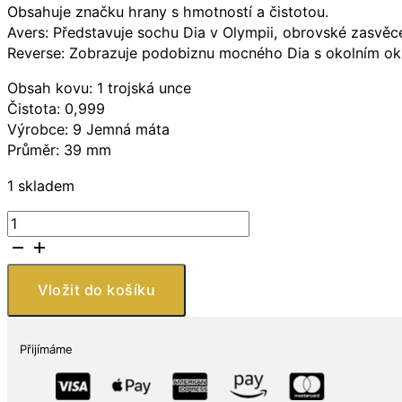
Obsahuje značku hrany s hmotností a čistotou.
Avers: Představuje sochu Dia v Olympii, obrovské zasvěce
Reverse: Zobrazuje podobiznu mocného Dia s okolním okr
Obsah kovu: 1 trojská unce
Čistota: 0,999
Výrobce: 9 Jemná máta
Průměr: 39 mm
1 skladem
9Fine
Mint
Stříbrná
mince
Vložit do košíku
7
divů
světa:
Přijímáme
Socha
Dia