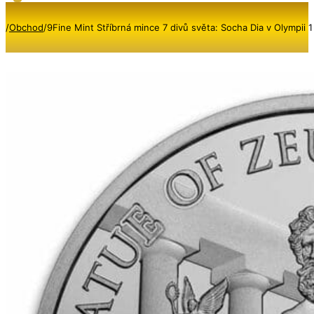
/
Obchod
/
9Fine Mint Stříbrná mince 7 divů světa: Socha Dia v Olympii 