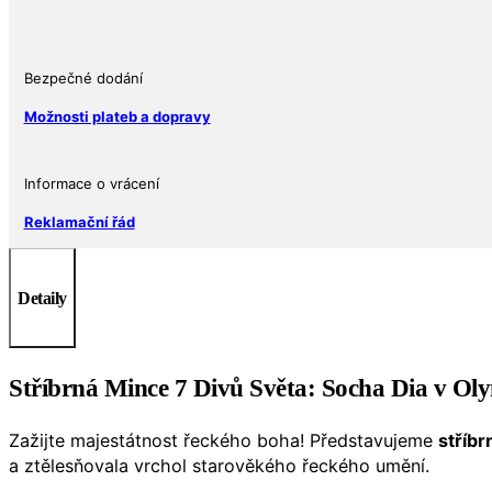
v
Olympii
1
Oz
Bezpečné dodání
množství
Možnosti plateb a dopravy
Informace o vrácení
Reklamační řád
Detaily
Stříbrná
Mince
7 Divů Světa: Socha Dia v Oly
Zažijte majestátnost řeckého boha! Představujeme
stříbr
a ztělesňovala vrchol starověkého řeckého umění.