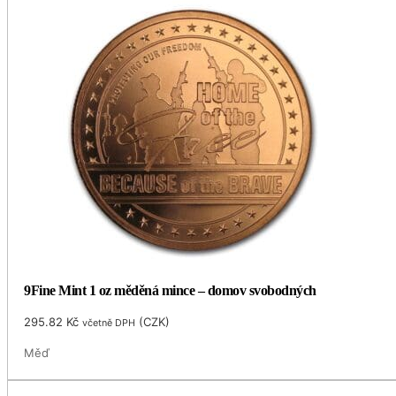
9Fine Mint 1 oz měděná mince – domov svobodných
295.82
Kč
(
CZK
)
včetně DPH
Měď