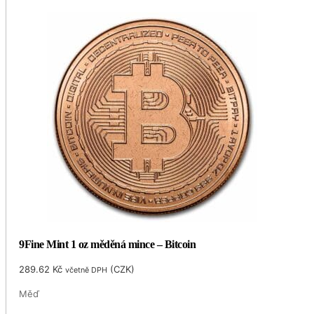
9Fine Mint 1 oz měděná mince – Bitcoin
289.62
Kč
(
CZK
)
včetně DPH
Měď