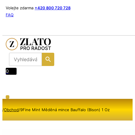
Volejte zdarma
+420 800 720 728
FAQ
0
/
Obchod
/
9Fine Mint Měděná mince Bauffalo (Bison) 1 Oz