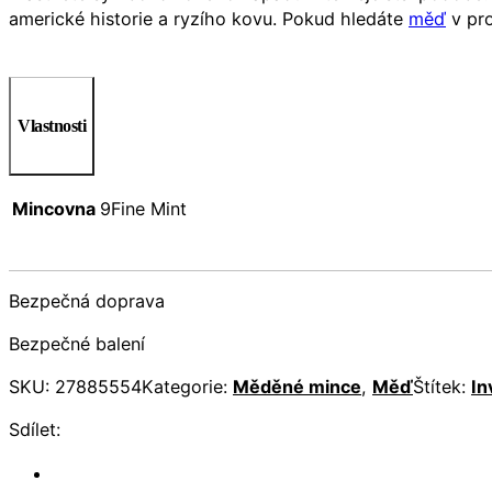
americké historie a ryzího kovu. Pokud hledáte
měď
v pro
Vlastnosti
Mincovna
9Fine Mint
Bezpečná doprava
Bezpečné balení
SKU:
27885554
Kategorie:
Měděné mince
,
Měď
Štítek:
In
Sdílet: