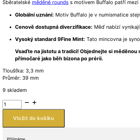
Sběratelské
měděné rounds
s motivem Buffalo patří mezi n
Globální uznání:
Motiv Buffalo je v numismatice stej
Cenově dostupná diverzifikace:
Měď nabízí vynikají
Vysoký standard 9Fine Mint:
Tato mincovna je synon
Vsaďte na jistotu a tradici! Objednejte si měděnou
přímočaré jako běh bizona po prérii.
Tloušťka: 3,3 mm
Průměr: 39 mm
9 skladem
9Fine
Mint
Měděná
Vložit do košíku
mince
Bauffalo
(Bison)
Přijímáme