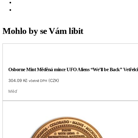
Mohlo by se Vám líbit
Osborne Mint Měděná mince UFO Aliens “We’ll be Back” Vetřelci
304.09
Kč
(
CZK
)
včetně DPH
Měď