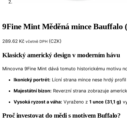
9Fine Mint Měděná mince Bauffalo (
289.62
Kč
(
CZK
)
včetně DPH
Klasický americký design v moderním hávu
Mincovna 9Fine Mint dává tomuto historickému motivu nov
Ikonický portrét:
Lícní strana mince nese hrdý profi
Majestátní bizon:
Reverzní strana zobrazuje ameri
Vysoká ryzost a váha:
Vyraženo z
1 unce (31,1 g)
vy
Proč investovat do mědi s motivem Buffalo?