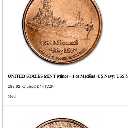
UNITED STATES MINT Mince – 1 oz Měděná -US Navy: USS Mi
289.62
Kč
(
CZK
)
včetně DPH
Měď