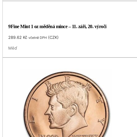
9Fine Mint 1 oz měděná mince – 11. září, 20. výročí
289.62
Kč
(
CZK
)
včetně DPH
Měď