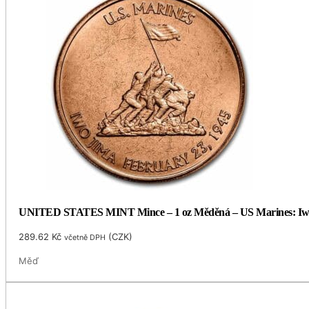
UNITED STATES MINT Mince – 1 oz Měděná – US Marines: Iw
289.62
Kč
(
CZK
)
včetně DPH
Měď