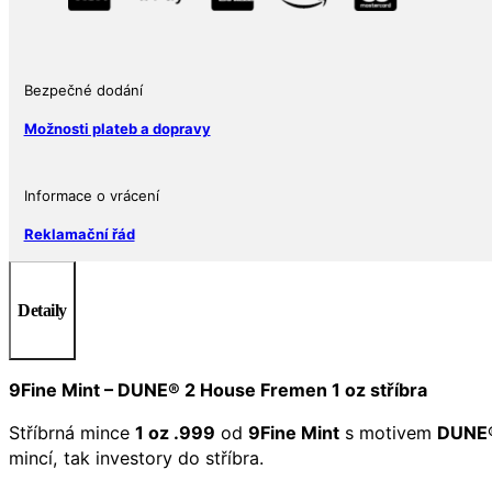
(barevné
v
TEP)
množství
Bezpečné dodání
Možnosti plateb a dopravy
Informace o vrácení
Reklamační řád
Detaily
9Fine Mint – DUNE® 2 House Fremen 1 oz stříbra
Stříbrná mince
1 oz .999
od
9Fine Mint
s motivem
DUNE®
mincí, tak investory do stříbra.