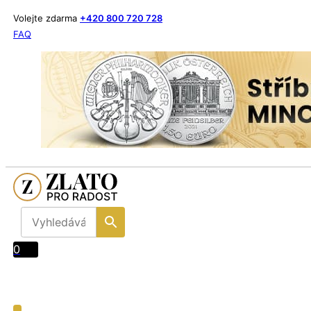
Volejte zdarma
+420 800 720 728
FAQ
0