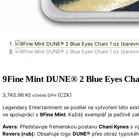
9Fine Mint DUNE® 2 Blue Eyes Chan
3,745.96
Kč
(
CZK
)
včetně DPH
Legendary Entertainment se podílel na vytvoření této exk
ve spolupráci s
9Fine Mint
. Každý exemplář je pečlivě z
Avers:
Představuje fremenskou postavu
Chani Kynes
s vý
Revers (rub):
Obsahuje logo
DUNE®
přes obraz typické