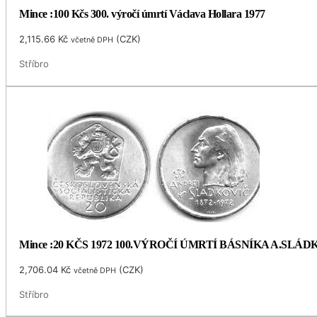
Mince :100 Kčs 300. výročí úmrtí Václava Hollara 1977
2,115.66
Kč
(
CZK
)
včetně DPH
Stříbro
Mince :20 KČS 1972 100.VÝROČÍ ÚMRTÍ BÁSNÍKA A.SLÁ
2,706.04
Kč
(
CZK
)
včetně DPH
Stříbro