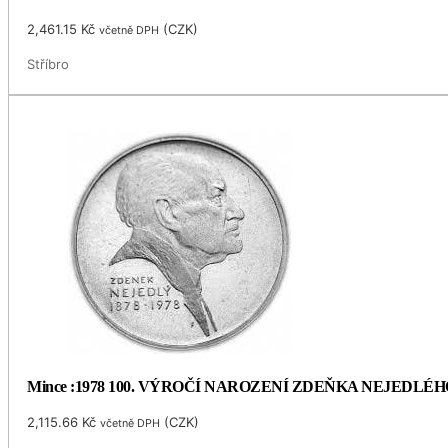
2,461.15
Kč
(
CZK
)
včetně DPH
Stříbro
Mince :1978 100. VÝROČÍ NAROZENÍ ZDEŇKA NEJEDLÉH
2,115.66
Kč
(
CZK
)
včetně DPH