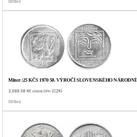
Stříbro
Mince :25 KČS 1970 50. VÝROČÍ SLOVENSKÉHO NÁRODN
3,569.58
Kč
(
CZK
)
včetně DPH
Stříbro