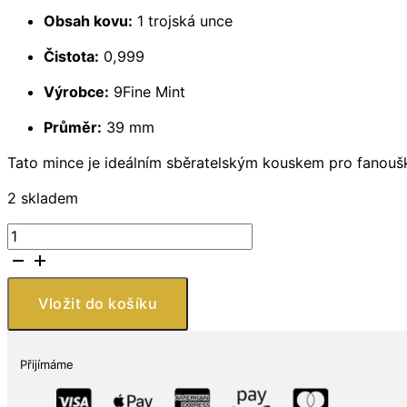
Obsah kovu:
1 trojská unce
Čistota:
0,999
Výrobce:
9Fine Mint
Průměr:
39 mm
Tato mince je ideálním sběratelským kouskem pro fanoušk
2 skladem
9Fine
Mint
DUNE®
2
Vložit do košíku
Blue
Eyes
Chani
Přijímáme
1
oz