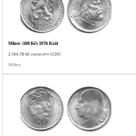
Mince :100 Kčs 1976 Král
2,184.78
Kč
(
CZK
)
včetně DPH
Stříbro