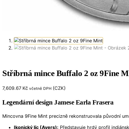
Stříbrná mince Buffalo 2 oz 9Fine M
7,609.67
Kč
(
CZK
)
včetně DPH
Legendární design Jamese Earla Frasera
Mincovna 9Fine Mint precizně rekonstruovala původní umě
Ikonický líc (Avers):
Představuje hrdý profil indiáns