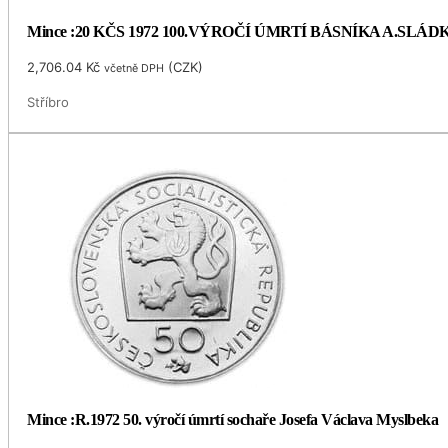
Mince :20 KČS 1972 100.VÝROČÍ ÚMRTÍ BÁSNÍKA A.SLÁ
2,706.04
Kč
(
CZK
)
včetně DPH
Stříbro
Mince :R.1972 50. výročí úmrtí sochaře Josefa Václava Myslbeka