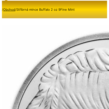
/
Obchod
/
Stříbrná mince Buffalo 2 oz 9Fine Mint