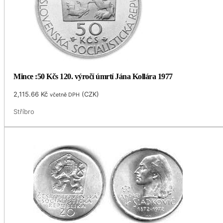
Mince :50 Kčs 120. výročí úmrtí Jána Kollára 1977
2,115.66
Kč
(
CZK
)
včetně DPH
Stříbro