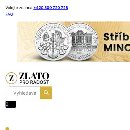
Volejte zdarma
+420 800 720 728
FAQ
0