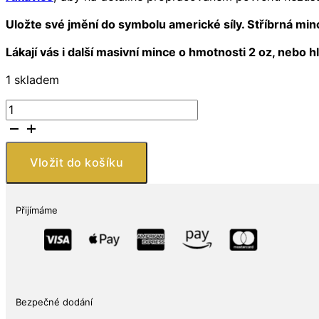
Uložte své jmění do symbolu americké síly. Stříbrná minc
Lákají vás i další masivní mince o hmotnosti 2 oz, nebo 
1 skladem
Stříbrná
mince
Buffalo
2
Vložit do košíku
oz
9Fine
Mint
Přijímáme
množství
Bezpečné dodání