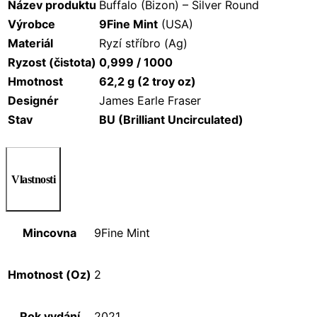
Název produktu
Buffalo (Bizon) – Silver Round
Výrobce
9Fine Mint
(USA)
Materiál
Ryzí stříbro (Ag)
Ryzost (čistota)
0,999 / 1000
Hmotnost
62,2 g (2 troy oz)
Designér
James Earle Fraser
Stav
BU (Brilliant Uncirculated)
Vlastnosti
Mincovna
9Fine Mint
Hmotnost (Oz)
2
Rok vydání
2021