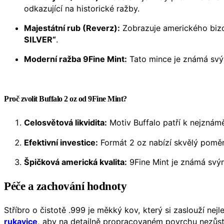
odkazující na historické ražby.
Majestátní rub (Reverz):
Zobrazuje amerického bizon
SILVER“
.
Moderní ražba 9Fine Mint:
Tato mince je známá svým
Proč zvolit Buffalo 2 oz od 9Fine Mint?
Celosvětová likvidita:
Motiv Buffalo patří k nejzná
Efektivní investice:
Formát 2 oz nabízí skvělý poměr 
Špičková americká kvalita:
9Fine Mint je známá svým
Péče a zachování hodnoty
Stříbro o čistotě .999 je měkký kov, který si zaslouží nej
rukavice
, aby na detailně propracovaném povrchu nezůsta