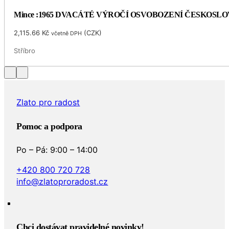
Mince :1965 DVACÁTÉ VÝROČÍ OSVOBOZENÍ ČESKOSL
2,115.66
Kč
(
CZK
)
včetně DPH
Stříbro
Zlato pro radost
Pomoc a podpora
Po – Pá: 9:00 – 14:00
+420 800 720 728
info@zlatoproradost.cz
Chci dostávat pravidelné novinky!​