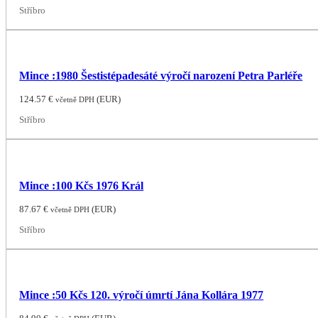
Stříbro
Mince :1980 Šestistépadesáté výročí narození Petra Parléře
124.57
€
(
EUR
)
včetně DPH
Stříbro
Mince :100 Kčs 1976 Král
87.67
€
(
EUR
)
včetně DPH
Stříbro
Mince :50 Kčs 120. výročí úmrtí Jána Kollára 1977