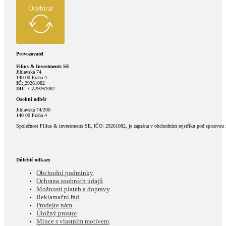
Odebírat
Provozovatel
Filius & Investments SE
Jihlavská 74
140 00 Praha 4
IČ
: 29261082
DIČ
: CZ29261082
Osobní odběr
Jihlavská 74/200
140 00 Praha 4
Společnost Filius & investments SE, IČO: 29261082, je zapsána v obchodním rejstříku pod spisovou
Důležité odkazy
Obchodní podmínky
Ochrana osobních údajů
Možnosti plateb a dopravy
Reklamační řád
Prodejte nám
Úložný prostor
Mince s vlastním motivem