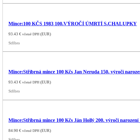
Mince:100 KČS 1983 100.VÝROČÍ ÚMRTÍ S.CHALUPKY
93.43
€
(
EUR
)
včetně DPH
Stříbro
Mince:Stříbrná mince 100 Kčs Jan Neruda 150. výročí naroze
93.43
€
(
EUR
)
včetně DPH
Stříbro
Mince:Stříbrná mince 100 Kčs Ján Hollý 200. výročí narození
84.90
€
(
EUR
)
včetně DPH
Stříbro