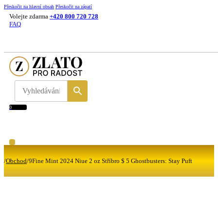
Přeskočit na hlavní obsah
Přeskočit na zápatí
Volejte zdarma
+420 800 720 728
FAQ
0
/
Obchod
/
9Fine Mint 2024 Niue 2 oz Stříbro $ 5 Ghostbusters: Stay Puft