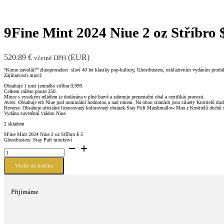
9Fine Mint 2024 Niue 2 oz Stříbro 
520.89
€
(
EUR
)
včetně DPH
“Komu zavoláš?” zlatoproradost slaví 40 let klasiky pop-kultury, Ghostbusters, exkluzivním vydáním produk
Zajímavosti mincí:
Obsahuje 1 unci jemného stříbra 0,999.
Celkem raženo pouze 250.
Mince s vysokým reliéfem je dodávána v plné barvě a zahrnuje prezentační obal a certifikát pravosti.
Avers: Obsahuje erb Niue pod nominální hodnotou a nad rokem. Na obou stranách jsou siluety Krotitelů duchů
Reverse: Obsahuje oficiálně licencovaný kolorovaný obrázek Stay Puft Marshmallow Man z Krotitelů duchů 
Vydáno suverénní vládou Niue.
2 skladem
9Fine Mint 2024 Niue 2 oz Stříbro $ 5
Ghostbusters: Stay Puft množství
Vložit do košíku
Přijímáme