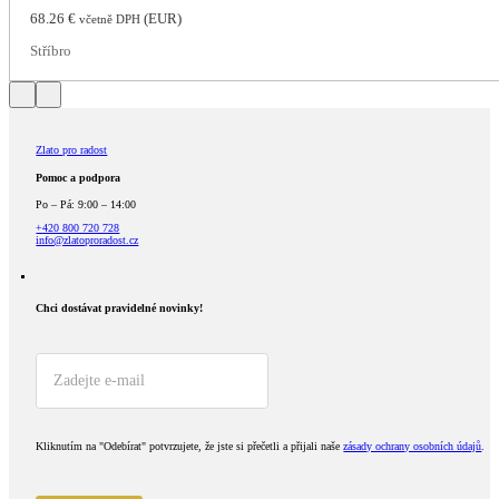
68.26
€
(
EUR
)
včetně DPH
Stříbro
Zlato pro radost
Pomoc a podpora
Po – Pá: 9:00 – 14:00
+420 800 720 728
info@zlatoproradost.cz
Chci dostávat pravidelné novinky!​
Kliknutím na "Odebírat" potvrzujete, že jste si přečetli a přijali naše
zásady ochrany osobních údajů
.