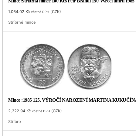
Mince:Stříbrná mince 100 Kčs Petr Brandl 150. výročí úmrtí 1985
1,064.02
Kč
(
CZK
)
včetně DPH
Stříbrné mince
Mince :1985 125. VÝROČÍ NAROZENÍ MARTINA KUKUČÍN
2,322.94
Kč
(
CZK
)
včetně DPH
Stříbro