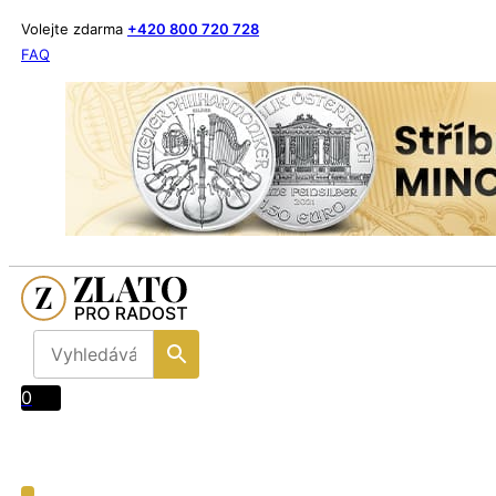
Volejte zdarma
+420 800 720 728
FAQ
0