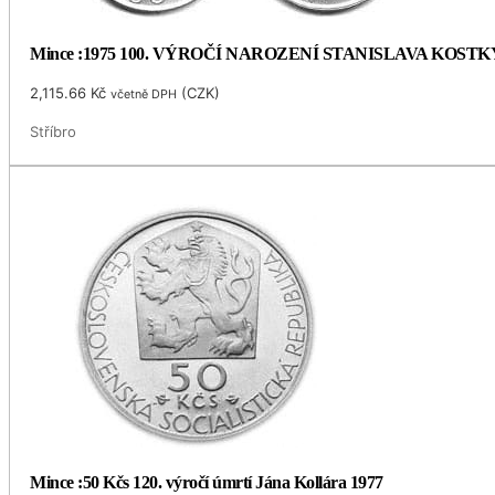
Mince :1975 100. VÝROČÍ NAROZENÍ STANISLAVA KOS
2,115.66
Kč
(
CZK
)
včetně DPH
Stříbro
Mince :50 Kčs 120. výročí úmrtí Jána Kollára 1977