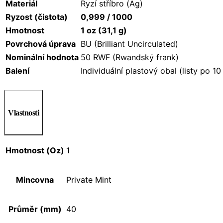
Materiál
Ryzí stříbro (Ag)
Ryzost (čistota)
0,999 / 1000
Hmotnost
1 oz (31,1 g)
Povrchová úprava
BU (Brilliant Uncirculated)
Nominální hodnota
50 RWF (Rwandský frank)
Balení
Individuální plastový obal (listy po 10
Vlastnosti
Hmotnost (Oz)
1
Mincovna
Private Mint
Průměr (mm)
40