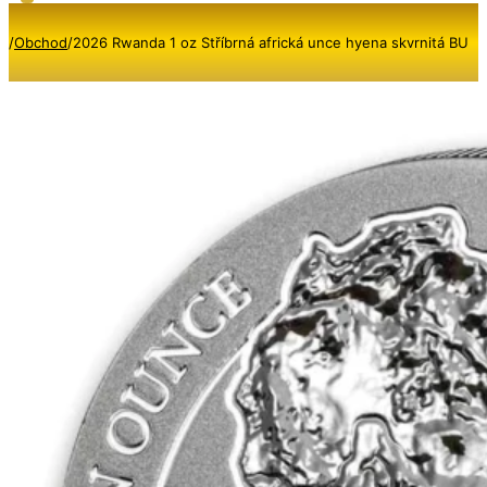
/
Obchod
/
2026 Rwanda 1 oz Stříbrná africká unce hyena skvrnitá BU