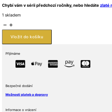
Chybí vám v sérii předchozí ročníky, nebo hledáte
zlaté
1 skladem
2026
Rwanda
1
Vložit do košíku
oz
Stříbrná
africká
Přijímáme
unce
hyena
skvrnitá
BU
množství
Bezpečné dodání
Možnosti plateb a dopravy
Informace o vrácení