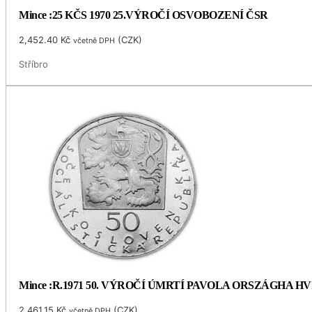
Mince :25 KČS 1970 25.VÝROČÍ OSVOBOZENÍ ČSR
2,452.40
Kč
(
CZK
)
včetně DPH
Stříbro
Mince :R.1971 50. VÝROČÍ ÚMRTÍ PAVOLA ORSZÁGHA 
2,461.15
Kč
(
CZK
)
včetně DPH