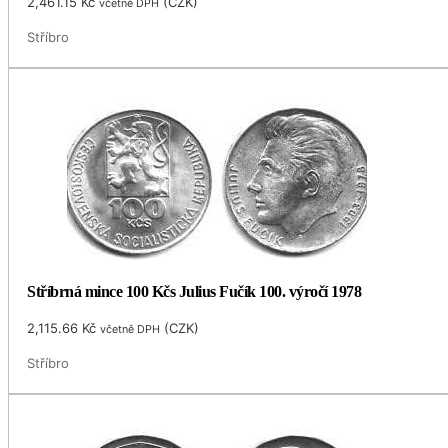
2,461.15
Kč
(
CZK
)
včetně DPH
Stříbro
Stříbrná mince 100 Kčs Julius Fučík 100. výročí 1978
2,115.66
Kč
(
CZK
)
včetně DPH
Stříbro