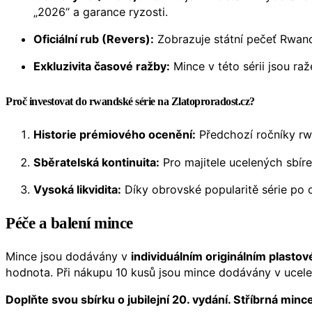
„2026“ a garance ryzosti.
Oficiální rub (Revers):
Zobrazuje státní pečeť Rwan
Exkluzivita časové ražby:
Mince v této sérii jsou ra
Proč investovat do rwandské série na Zlatoproradost.cz?
Historie prémiového ocenění:
Předchozí ročníky rwa
Sběratelská kontinuita:
Pro majitele ucelených sbír
Vysoká likvidita:
Díky obrovské popularitě série po 
Péče a balení mince
Mince jsou dodávány v
individuálním originálním plasto
hodnota. Při nákupu 10 kusů jsou mince dodávány v ucel
Doplňte svou sbírku o jubilejní 20. vydání. Stříbrná min