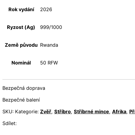
Rok vydání
2026
Ryzost (Ag)
999/1000
Země původu
Rwanda
Nominál
50 RFW
Bezpečná doprava
Bezpečné balení
SKU:
Kategorie:
Zvěř
,
Stříbro
,
Stříbrné mince
,
Afrika
,
Př
Sdílet: