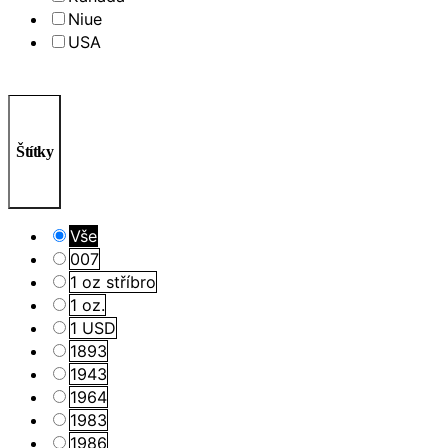
Niue
USA
Štítky
Vše
007
1 oz stříbro
1 oz.
1 USD
1893
1943
1964
1983
1986