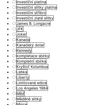
Investiční platina
Investiční slitky platina
Investiční stříbro
Investiční zlaté slitky
James B. Longacre
JFK
Joker
Kanada
Kanadský dolar
Kennedy
kompletace sbírky
Kompletní sbírka
Kryštof Kolumbus
Lebka
Liberty
Limitovaná edice
Los Angeles 1984
Měď
Měděné slitky
Mince