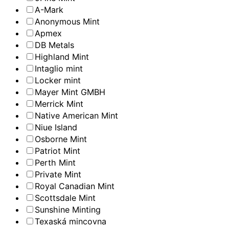
A-Mark
Anonymous Mint
Apmex
DB Metals
Highland Mint
Intaglio mint
Locker mint
Mayer Mint GMBH
Merrick Mint
Native American Mint
Niue Island
Osborne Mint
Patriot Mint
Perth Mint
Private Mint
Royal Canadian Mint
Scottsdale Mint
Sunshine Minting
Texaská mincovna