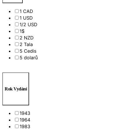
1 CAD
1 USD
1/2 USD
1$
2 NZD
2 Tala
5 Cedis
5 dolarů
Rok Vydání
1943
1964
1983