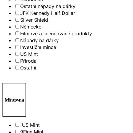
Ostatní nápady na dárky
JFK Kennedy Half Dollar
Silver Shield
Německo
Filmové a licencované produkty
Nápady na dárky
Investiční mince
US Mint
Příroda
Ostatní
Mincovna
(US Mint
9Fine Mint