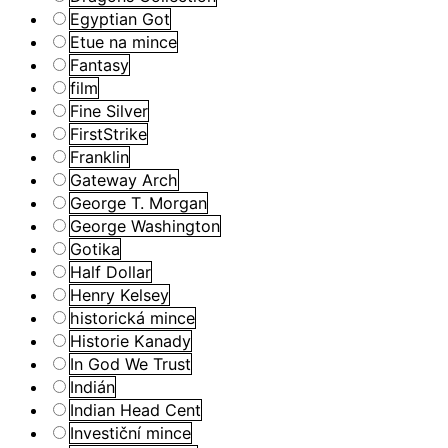
Egyptian Got
Etue na mince
Fantasy
film
Fine Silver
FirstStrike
Franklin
Gateway Arch
George T. Morgan
George Washington
Gotika
Half Dollar
Henry Kelsey
historická mince
Historie Kanady
In God We Trust
Indián
Indian Head Cent
Investiční mince