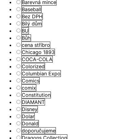
Barevná mince
Baseball
Bez DPH
Bílý dům
BU
Bůh
cena stříbro
Chicago 1893
COCA-COLA
Colorized
Columbian Expo
Comics
comix
Constitution
DIAMANT
Disney
Dolar
Donald
doporučujeme
Dragons Collection