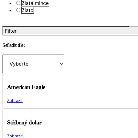
Zlatá mince
Zlato
Filter
Seřadit dle:
American Eagle
Zobrazit
Stříbrný dolar
Zobrazit