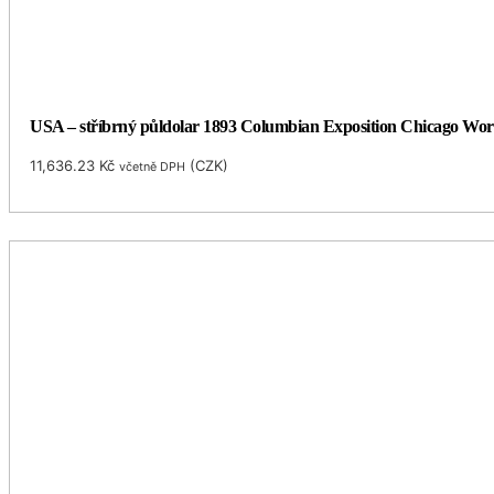
USA – stříbrný půldolar 1893 Columbian Exposition Chicago Worl
11,636.23
Kč
(
CZK
)
včetně DPH