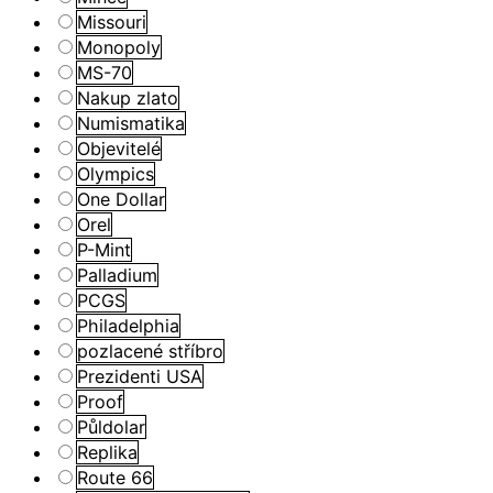
Missouri
Monopoly
MS-70
Nakup zlato
Numismatika
Objevitelé
Olympics
One Dollar
Orel
P-Mint
Palladium
PCGS
Philadelphia
pozlacené stříbro
Prezidenti USA
Proof
Půldolar
Replika
Route 66