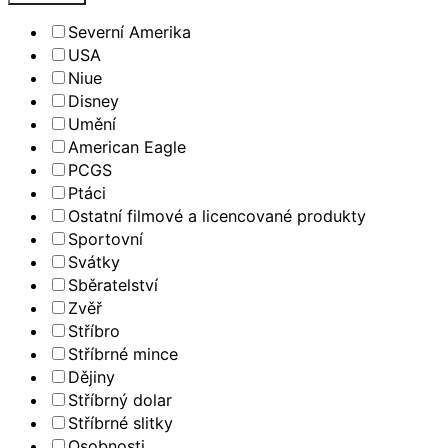
Severní Amerika
USA
Niue
Disney
Umění
American Eagle
PCGS
Ptáci
Ostatní filmové a licencované produkty
Sportovní
Svátky
Sběratelství
Zvěř
Stříbro
Stříbrné mince
Dějiny
Stříbrný dolar
Stříbrné slitky
Osobnosti