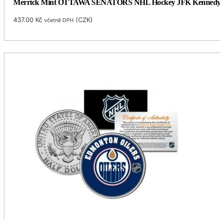
Merrick Mint OTTAWA SENATORS NHL Hockey JFK Kennedy Half 
437.00
Kč
(
CZK
)
včetně DPH