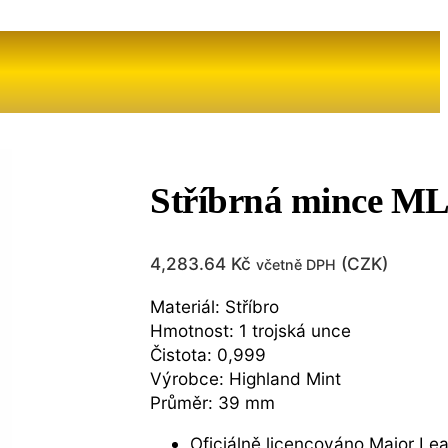
Stříbrná mince MLB
4,283.64
Kč
(
CZK
)
včetně DPH
Materiál: Stříbro
Hmotnost: 1 trojská unce
Čistota: 0,999
Výrobce: Highland Mint
Průměr: 39 mm
Oficiálně licencováno Major Le