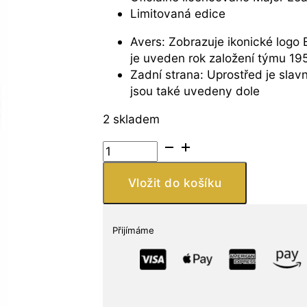
Limitovaná edice
Avers: Zobrazuje ikonické logo
je uveden rok založení týmu 19
Zadní strana: Uprostřed je sla
jsou také uvedeny dole
2 skladem
Stříbrná
mince
MLB
Vložit do košíku
Baltimore
Orioles
1
Přijímáme
oz
množství