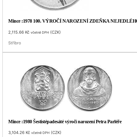
Mince :1978 100. VÝROČÍ NAROZENÍ ZDEŇKA NEJEDLÉH
2,115.66
Kč
(
CZK
)
včetně DPH
Stříbro
Mince :1980 Šestistépadesáté výročí narození Petra Parléře
3,104.26
Kč
(
CZK
)
včetně DPH