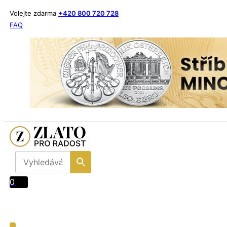
Volejte zdarma
+420 800 720 728
FAQ
0