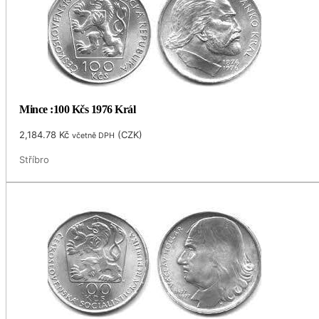
Mince :100 Kčs 1976 Král
2,184.78
Kč
(
CZK
)
včetně DPH
Stříbro