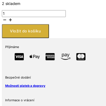
2 skladem
Řecká
mytologie
–
1
Vložit do košíku
oz
stříbrná
mince
Přijímáme
2016
Medusa
(Gorgona)
Proof
Ag
999
Bezpečné dodání
Limit
Možnosti plateb a dopravy
3
000
ks
Informace o vrácení
množství