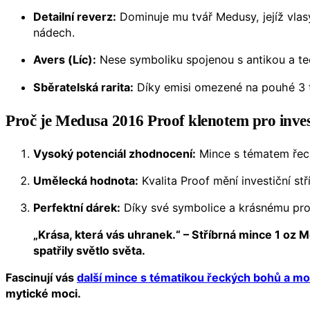
Detailní reverz:
Dominuje mu tvář Medusy, jejíž vla
nádech.
Avers (Líc):
Nese symboliku spojenou s antikou a tech
Sběratelská rarita:
Díky emisi omezené na pouhé 3 ti
Proč je Medusa 2016 Proof klenotem pro inve
Vysoký potenciál zhodnocení:
Mince s tématem řeck
Umělecká hodnota:
Kvalita Proof mění investiční st
Perfektní dárek:
Díky své symbolice a krásnému prove
„Krása, která vás uhranek.“ – Stříbrná mince 1 oz
spatřily světlo světa.
Fascinují vás
další mince s tématikou řeckých bohů a mon
mytické moci.