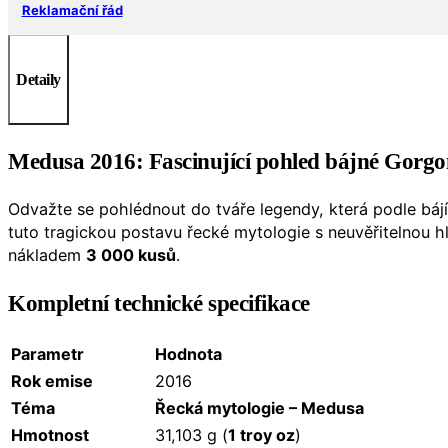
Reklamační řád
Detaily
Medusa 2016: Fascinující pohled bájné Gorgo
Odvažte se pohlédnout do tváře legendy, která podle bá
tuto tragickou postavu řecké mytologie s neuvěřitelnou 
nákladem
3 000 kusů
.
Kompletní technické specifikace
Parametr
Hodnota
Rok emise
2016
Téma
Řecká mytologie – Medusa
Hmotnost
31,103 g (
1 troy oz
)