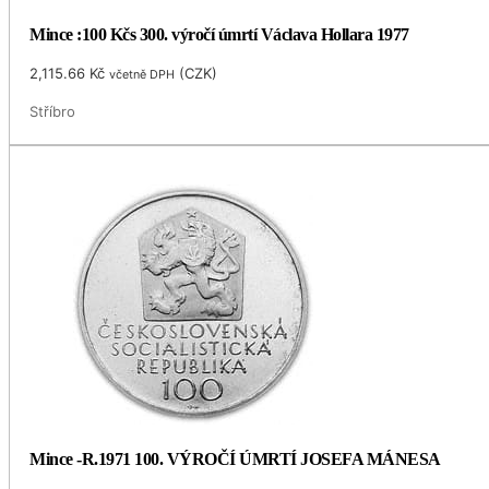
Mince :100 Kčs 300. výročí úmrtí Václava Hollara 1977
2,115.66
Kč
(
CZK
)
včetně DPH
Stříbro
Mince -R.1971 100. VÝROČÍ ÚMRTÍ JOSEFA MÁNESA