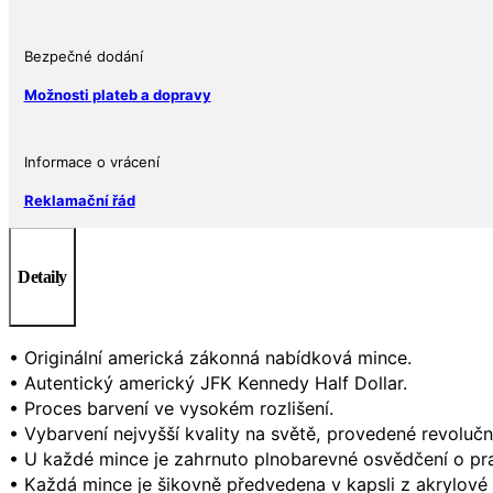
mince
-
oficiálně
Bezpečné dodání
licencovaný
Možnosti plateb a dopravy
množství
Informace o vrácení
Reklamační řád
Detaily
• Originální americká zákonná nabídková mince.
• Autentický americký JFK Kennedy Half Dollar.
• Proces barvení ve vysokém rozlišení.
• Vybarvení nejvyšší kvality na světě, provedené revolučn
• U každé mince je zahrnuto plnobarevné osvědčení o pra
• Každá mince je šikovně předvedena v kapsli z akrylové