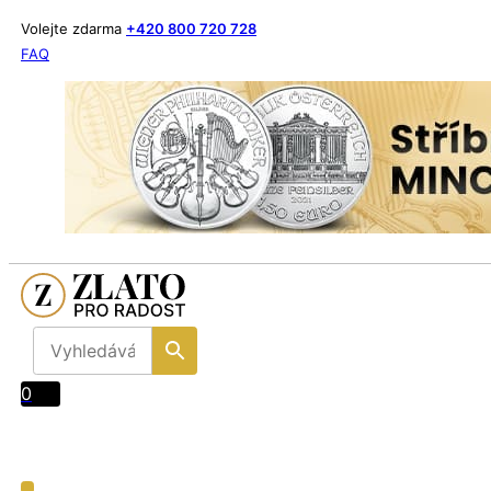
Volejte zdarma
+420 800 720 728
FAQ
0