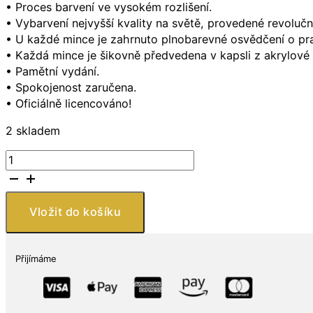
• Proces barvení ve vysokém rozlišení.
• Vybarvení nejvyšší kvality na světě, provedené revolučn
• U každé mince je zahrnuto plnobarevné osvědčení o pra
• Každá mince je šikovně předvedena v kapsli z akrylové
• Pamětní vydání.
• Spokojenost zaručena.
• Oficiálně licencováno!
2 skladem
Merrick
Mint
DALLAS
STARS
Vložit do košíku
NHL
Hockey
JFK
Přijímáme
Kennedy
americký
půlkruhový