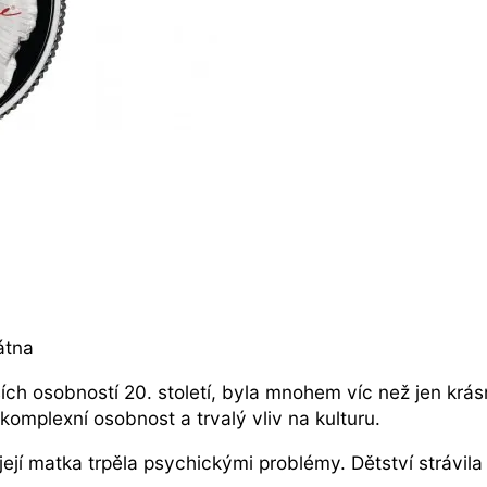
átna
ch osobností 20. století, byla mnohem víc než jen krásn
í komplexní osobnost a trvalý vliv na kulturu.
jí matka trpěla psychickými problémy. Dětství strávila 