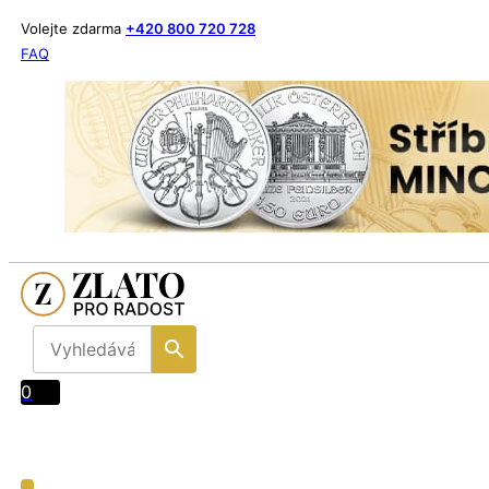
Volejte zdarma
+420 800 720 728
FAQ
0