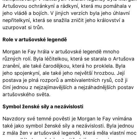
Artušovou ochránkyní a rádkyní, která mu pomáhala v
jeho vládě a bojích. V jiných verzích byla jeho úhlavní
nepřitelkyní, která se snažila zničit jeho království a
uzurpovat si trůn.
Role v artušovské legendě
Morgan le Fay hrála v artušovské legendě mnoho
různých rolí. Byla léčitelkou, která se starala o Artušova
zranění, ale také čarodějkou, která ho proklela. Byla
jeho spojenkyní, ale také jeho největší hrozbou. Její
postava je plná rozporů a ambivalentních rysů, což ji
činí jednou z nejzajímavějších a nejzáhadnějších postav
artušovského světa.
Symbol ženské síly a nezávislosti
Navzdory své temné pověsti je Morgan le Fay vnímána
také jako symbol ženské síly a nezávislosti. Byla jednou
z mála žen v artušovské legendě, která měla vlastní moc