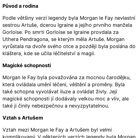
Původ a rodina
Podle většiny verzí legendy byla Morgan le Fay nevlastní
sestrou Artuše, dcerou Igraine a jejího prvního manžela
Gorloise. Po smrti Gorloise se Igraine provdala za
Uthera Pendragona, se kterým měla Artuše. Morgan
vyrůstala na dvoře svého otce a později byla poslána do
kláštera, kde se učila léčitelství a magii.
Magické schopnosti
Morgan le Fay byla považována za mocnou čarodějku,
která ovládala umění léčení, věštění a proměny. Byla
také schopna vyvolávat iluze a ovládat živly. Její
magické schopnosti jí dodávaly velkou moc a vliv, ale
také ji činily nebezpečnou a nevyzpytatelnou.
Vztah s Artušem
Vztah mezi Morgan le Fay a Artušem byl velmi
komplikovaný. V některých verzích legendy byla Morgan