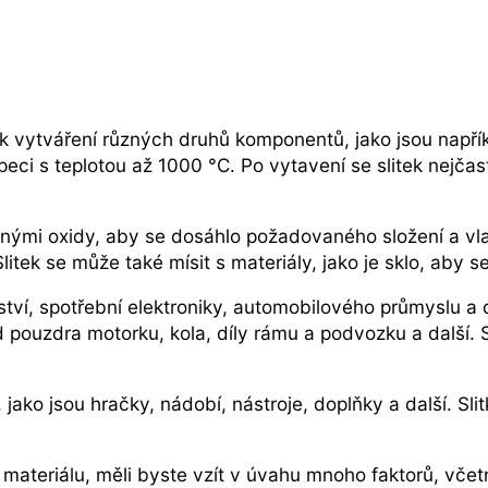
á k vytváření různých druhů komponentů, jako jsou napří
peci s teplotou až 1000 °C. Po vytavení se slitek nejčas
ůznými oxidy, aby se dosáhlo požadovaného složení a vl
ek se může také mísit s materiály, jako je sklo, aby se
ství, spotřební elektroniky, automobilového průmyslu a d
ad pouzdra motorku, kola, díly rámu a podvozku a další.
 jako jsou hračky, nádobí, nástroje, doplňky a další. Sl
 materiálu, měli byste vzít v úvahu mnoho faktorů, vče