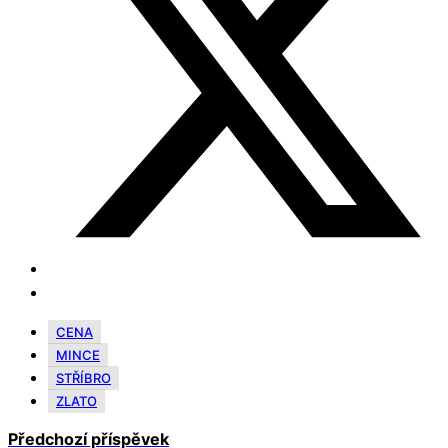
CENA
MINCE
STŘÍBRO
ZLATO
Předchozí příspěvek