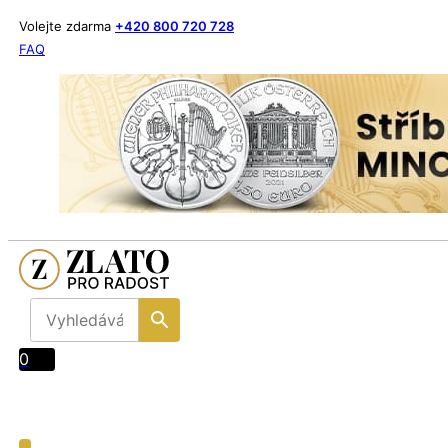
Volejte zdarma
+420 800 720 728
FAQ
0