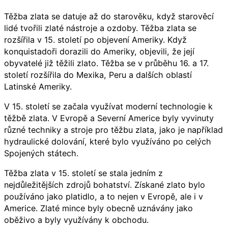
Těžba zlata se datuje až do starověku, když starověcí
lidé tvořili zlaté nástroje a ozdoby. Těžba zlata se
rozšířila v 15. století po objevení Ameriky. Když
konquistadoři dorazili do Ameriky, objevili, že její
obyvatelé již těžili zlato. Těžba se v průběhu 16. a 17.
století rozšířila do Mexika, Peru a dalších oblastí
Latinské Ameriky.
V 15. století se začala využívat moderní technologie k
těžbě zlata. V Evropě a Severní Americe byly vyvinuty
různé techniky a stroje pro těžbu zlata, jako je například
hydraulické dolování, které bylo využíváno po celých
Spojených státech.
Těžba zlata v 15. století se stala jedním z
nejdůležitějších zdrojů bohatství. Získané zlato bylo
používáno jako platidlo, a to nejen v Evropě, ale i v
Americe. Zlaté mince byly obecně uznávány jako
oběživo a byly využívány k obchodu.