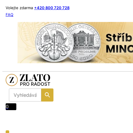
Volejte zdarma
+420 800 720 728
FAQ
0