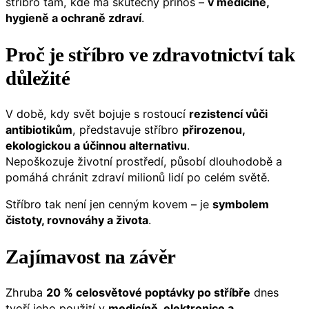
stříbro tam, kde má skutečný přínos –
v medicíně,
hygieně a ochraně zdraví
.
Proč je stříbro ve zdravotnictví tak
důležité
V době, kdy svět bojuje s rostoucí
rezistencí vůči
antibiotikům
, představuje stříbro
přirozenou,
ekologickou a účinnou alternativu
.
Nepoškozuje životní prostředí, působí dlouhodobě a
pomáhá chránit zdraví milionů lidí po celém světě.
Stříbro tak není jen cenným kovem – je
symbolem
čistoty, rovnováhy a života
.
Zajímavost na závěr
Zhruba
20 % celosvětové poptávky po stříbře
dnes
tvoří jeho použití v
medicíně, elektronice a