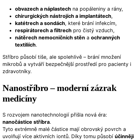
obvazech a náplastech
na popáleniny a rány,
chirurgických nástrojích a implantátech
,
katétrech a sondách
, které brání infekcím,
respirátorech a filtrech
pro čistý vzduch,
nátěrech nemocničních stěn
a
ochranných
textiliích
.
Stříbro působí tiše, ale spolehlivě – brání množení
mikrobů a vytváří bezpečnější prostředí pro pacienty i
zdravotníky.
Nanostříbro – moderní zázrak
medicíny
S rozvojem nanotechnologií přišla nová éra:
nanočástice stříbra
.
Tyto extrémně malé částice mají obrovský povrch a
uvolňují více aktivních iontů. Díky tomu působí
účinněji