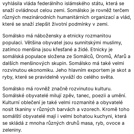
vyhlásila vláda federálního islámského státu, která se
snaží ovládnout celou zemi. Somálsko je rovněž terčem
různých mezinárodních humanitárních organizací a vlád,
které se snaží zlepšit životní podmínky v zemi.
Somálsko má nábožensky a etnicky rozmanitou
populaci. Většina obyvatel jsou sunnitskými muslimy,
zatímco menšina jsou křesťané a židé. Etnicky je
somálská populace složena ze Somálců, Oromů, Afarů a
dalších menšinových skupin. Somálsko má také velmi
rozvinutou ekonomiku. Jeho hlavním exportem je skot a
ryby, které se pravidelně vyváží do celého světa.
Somálsko má rovněž značně rozvinutou kulturu.
Somálské obyvatelé milují zpěv, tanec, poezii a umění.
Kulturní oblečení je také velmi rozmanité a obyvatelé
nosit tkaniny v různých barvách a vzorech. Kromě toho
somálští obyvatelé mají i velmi bohatou kuchyni, která
se skládá z mnoha různých druhů masa, ryb, ovoce a
zeleniny.