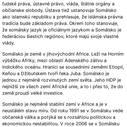
ľudské práva, ústavné právo, vláda, štátne orgány a
občianske slobody. Ústava tiež ustanovuje Somálsko
ako islamskú republiku a prehlasuje, že islámska právna
tradícia bude základom práva. Okrem toho stanovuje,
že somálsky jazyk je oficiálnym jazykom a Somálsko je
federáciou šiestich regiónov, ktoré majú svoje vlastné
vlády.
Somálsko je země v jihovýchodní Africe. Leží na Horním
výběžku Afriky, mezi oblastí Adenského zálivu a
Indického oceánu. Hranici se sousedními zeměmi Etiopií,
Keňou a Džibutskem tvoří řeka Juba. Somálsko je
jednou z nejméně rozvinutých zemí světa. Jeho HDP je
nejnižší ze všech zemí Africké unie, a to i přes to, že do
země proudí velké investice.
Somálsko je nejméně stabilní zemí v Africe a je v
neustálém stavu míru. Od roku 1991 se v Somálsku vede
občanská válka a potýká se s rozsáhlou politickou a
ekonomickou nestabilitou. V roce 2006 se v Somálsku