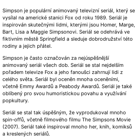
Simpson je populární animovaný televizní seriál, který se
vysílal na americké stanici Fox od roku 1989. Seriál je
inspirován skutečnými lidmi, kterými jsou Homer, Marge,
Bart, Lisa a Maggie Simpsonovi. Seriál se odehrává ve
fiktivním městě Springfield a sleduje dobrodružství této
rodiny a jejich přátel.
Simpson je často označován za nejúspěšnější
animovaný seriál všech dob. Seriál se stal nejdelším
pořadem televize Fox a jeho fanoušci zahrnují lidi z
celého světa. Seriál byl oceněn mnoha oceněními,
včetně Emmy Awardů a Peabody Awardů. Seriál je také
oblíbený pro svou humoristickou povahu a využívání
popkultury.
Seriál se stal tak úspěšným, že vyprodukoval mnoho
spin-offů, včetně filmového filmu The Simpsons Movie
(2007). Seriál také inspiroval mnoho her, knih, komiksů
a kreslených seriálů.